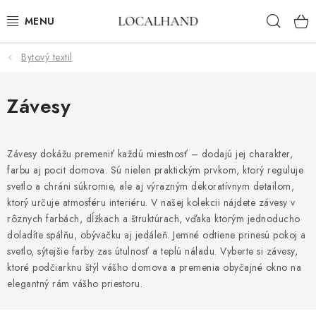
Prejsť
Hľad
na
obsah
Bytový textil
BYTOVÝ TEXTIL
METROVÝ TEXTIL
Závesy
JAR/LETO 2026
Závesy dokážu premeniť každú miestnosť – dodajú jej charakter,
farbu aj pocit domova. Sú nielen praktickým prvkom, ktorý reguluje
VÝPREDAJ
svetlo a chráni súkromie, ale aj výrazným dekoratívnym detailom,
ktorý určuje atmosféru interiéru. V našej kolekcii nájdete závesy v
ČALÚNIME A ŠIJEME NA MIERU
rôznych farbách, dĺžkach a štruktúrach, vďaka ktorým jednoducho
doladíte spálňu, obývačku aj jedáleň. Jemné odtiene prinesú pokoj a
KONTAKTY
svetlo, sýtejšie farby zas útulnosť a teplú náladu. Vyberte si závesy,
ktoré podčiarknu štýl vášho domova a premenia obyčajné okno na
ČALÚNENIE
elegantný rám vášho priestoru.