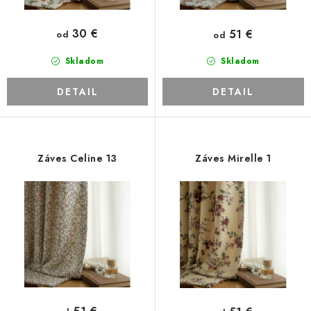
v
t
o
30 €
51 €
od
od
v
Skladom
Skladom
DETAIL
DETAIL
Záves Celine 13
Záves Mirelle 1