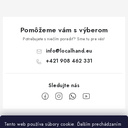
i
s
u
Pomôžeme vám s výberom
Potrebujete s niečím poradiť? Sme tu pre vás!
info
@
localhand.eu
+421 908 462 331
Z
á
Tento web používa súbory cookie. Ďalším prechádzaním
Facebook