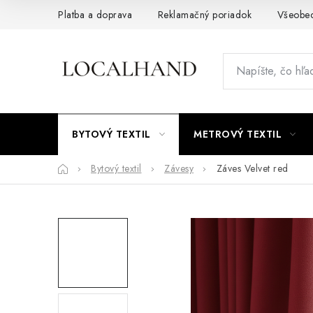
Prejsť
Platba a doprava
Reklamačný poriadok
Všeobe
na
obsah
BYTOVÝ TEXTIL
METROVÝ TEXTIL
Domov
Bytový textil
Závesy
Záves Velvet red