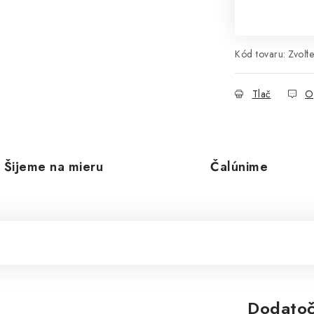
Kód tovaru:
Zvoľte
Tlač
O
Šijeme na mieru
Čalúnime
Dodatoč