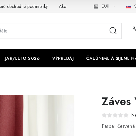
EUR
S
cné obchodné podmienky
Ako využíváme cookies
Ochrana os
JAR/LETO 2026
VÝPREDAJ
ČALÚNIME A ŠIJEME N
Záves 
N
Farba: červená