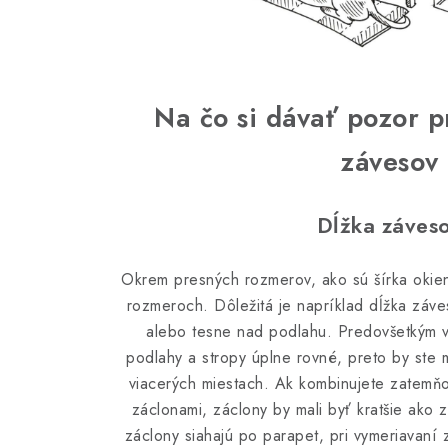
Na čo si dávať pozor p
závesov
Dĺžka záves
Okrem presných rozmerov, ako sú šírka okien 
rozmeroch. Dôležitá je napríklad dĺžka záv
alebo tesne nad podlahu. Predovšetkým v
podlahy a stropy úplne rovné, preto by ste 
viacerých miestach. Ak kombinujete zatemňo
záclonami, záclony by mali byť kratšie ako 
záclony siahajú po parapet, pri vymeriavaní z