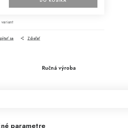
DO KOŠÍKA
 variant
pýtať sa
Zdieľať
Ručná výroba
né parametre