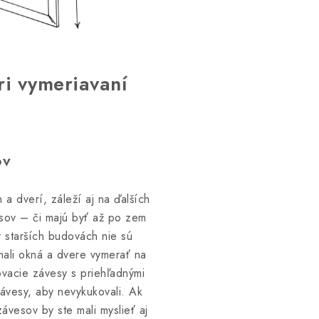
ri vymeriavaní
ov
a dverí, záleží aj na ďalších
esov – či majú byť až po zem
 starších budovách nie sú
mali okná a dvere vymerať na
vacie závesy s priehľadnými
závesy, aby nevykukovali. Ak
ávesov by ste mali myslieť aj