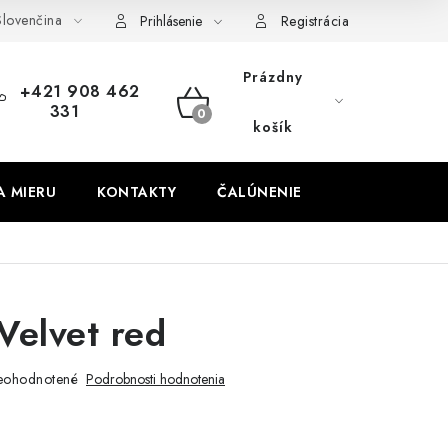
lovenčina
obných údajov
Odstúpenie od zmluvy
Prihlásenie
Registrácia
Prázdny
+421 908 462
331
NÁKUPNÝ
košík
KOŠÍK
A MIERU
KONTAKTY
ČALÚNENIE
Velvet red
eohodnotené
Podrobnosti hodnotenia