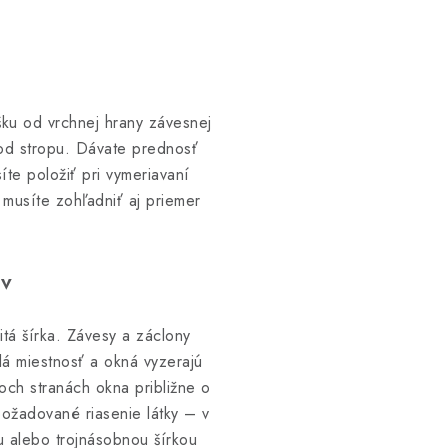
šku od vrchnej hrany závesnej
 od stropu. Dávate prednosť
te položiť pri vymeriavaní
musíte zohľadniť aj priemer
.
ov
itá šírka. Závesy a záclony
lá miestnosť a okná vyzerajú
boch stranách okna približne o
požadované riasenie látky – v
u alebo trojnásobnou šírkou