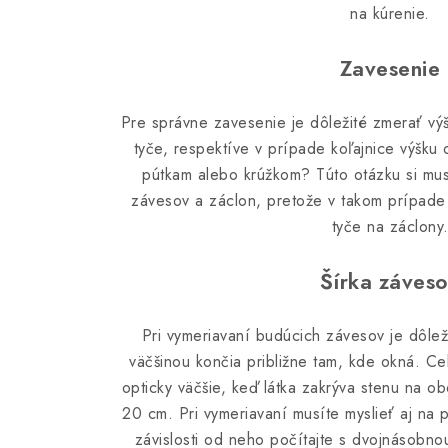
na kúrenie.
Zavesenie
Pre správne zavesenie je dôležité zmerať vý
tyče, respektíve v prípade koľajnice výšku
pútkam alebo krúžkom? Túto otázku si musí
závesov a záclon, pretože v takom prípade 
tyče na záclony
Šírka záves
Pri vymeriavaní budúcich závesov je dôlež
väčšinou končia približne tam, kde okná. Ce
opticky väčšie, keď látka zakrýva stenu na o
20 cm. Pri vymeriavaní musíte myslieť aj na 
závislosti od neho počítajte s dvojnásobno