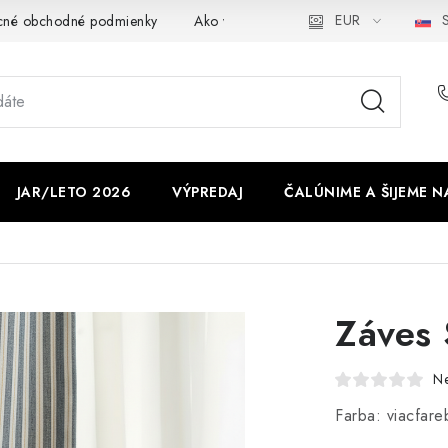
EUR
S
cné obchodné podmienky
Ako využíváme cookies
Ochrana os
JAR/LETO 2026
VÝPREDAJ
ČALÚNIME A ŠIJEME N
Záves
N
Farba: viacfare