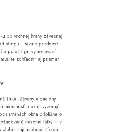
šku od vrchnej hrany závesnej
 od stropu. Dávate prednosť
te položiť pri vymeriavaní
musíte zohľadniť aj priemer
.
ov
itá šírka. Závesy a záclony
lá miestnosť a okná vyzerajú
boch stranách okna približne o
požadované riasenie látky – v
u alebo trojnásobnou šírkou