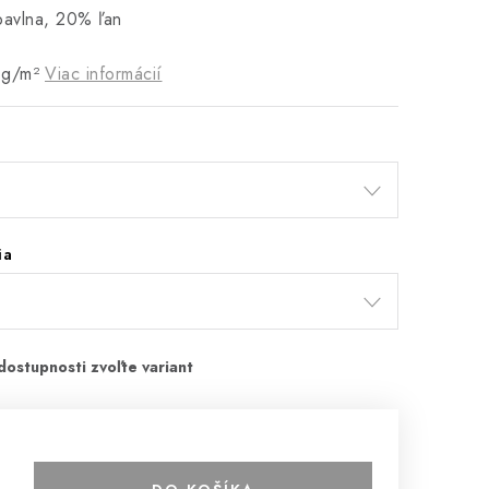
bavlna, 20% ľan
 g/m²
Viac informácií
ia