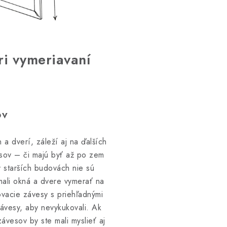
ri vymeriavaní
ov
a dverí, záleží aj na ďalších
esov – či majú byť až po zem
 starších budovách nie sú
mali okná a dvere vymerať na
vacie závesy s priehľadnými
závesy, aby nevykukovali. Ak
ávesov by ste mali myslieť aj