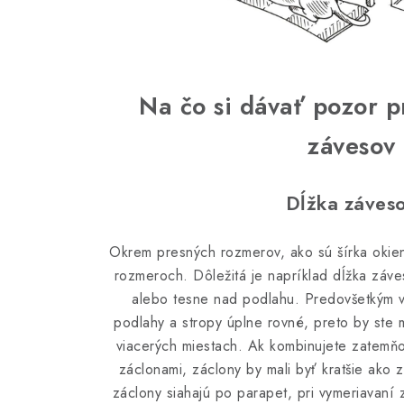
Na čo si dávať pozor p
závesov
Dĺžka záves
Okrem presných rozmerov, ako sú šírka okien 
rozmeroch. Dôležitá je napríklad dĺžka záv
alebo tesne nad podlahu. Predovšetkým v
podlahy a stropy úplne rovné, preto by ste 
viacerých miestach. Ak kombinujete zatemňo
záclonami, záclony by mali byť kratšie ako 
záclony siahajú po parapet, pri vymeriavaní z