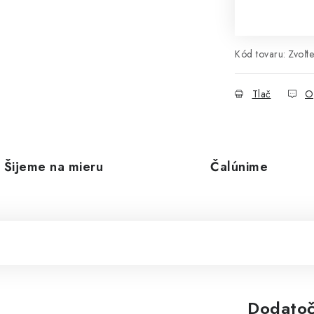
Kód tovaru:
Zvoľte
Tlač
O
Šijeme na mieru
Čalúnime
Dodatoč