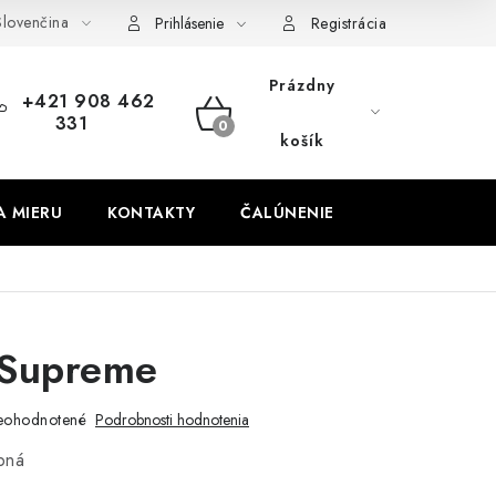
lovenčina
obných údajov
Odstúpenie od zmluvy
Prihlásenie
Registrácia
Prázdny
+421 908 462
331
NÁKUPNÝ
košík
KOŠÍK
A MIERU
KONTAKTY
ČALÚNENIE
 Supreme
eohodnotené
Podrobnosti hodnotenia
bná