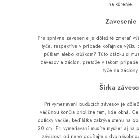
na kúrenie.
Zavesenie
Pre správne zavesenie je dôležité zmerať vý
tyče, respektíve v prípade koľajnice výšku
pútkam alebo krúžkom? Túto otázku si musí
závesov a záclon, pretože v takom prípade 
tyče na záclony
Šírka záves
Pri vymeriavaní budúcich závesov je dôlež
väčšinou končia približne tam, kde okná. Ce
opticky väčšie, keď látka zakrýva stenu na o
20 cm. Pri vymeriavaní musíte myslieť aj na 
závislosti od neho počítajte s dvojnásobno