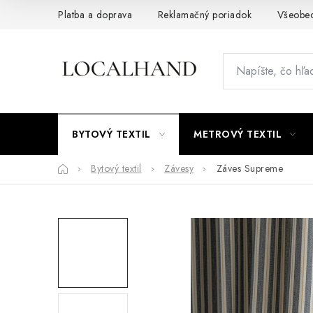
Prejsť
Platba a doprava
Reklamačný poriadok
Všeobe
na
obsah
BYTOVÝ TEXTIL
METROVÝ TEXTIL
Domov
Bytový textil
Závesy
Záves Supreme