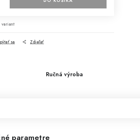
DO KOŠÍKA
 variant
pýtať sa
Zdieľať
Ručná výroba
né parametre