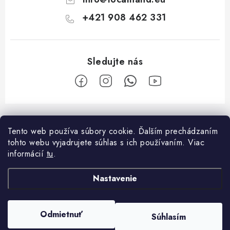
s
u
+421 908 462 331
Z
á
Tento web používa súbory cookie. Ďalším prechádzaním
Facebook
p
tohto webu vyjadrujete súhlas s ich používaním. Viac
ä
informácií
tu
.
O nákupe
t
Nastavenie
i
Platba a doprava
O spoločnosti
e
Reklamačný poriadok
Kontakty
Odmietnuť
Súhlasím
Copyright 2026
Localhand
. Všetky práva vyhradené.
Všeobecné obchodné podmienky
O nás
Vytvoril Shoptet