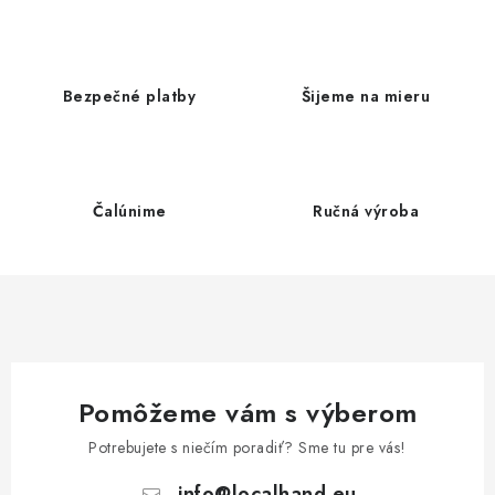
v
l
á
d
Bezpečné platby
Šijeme na mieru
a
c
i
e
Čalúnime
Ručná výroba
p
r
v
k
y
v
ý
Pomôžeme vám s výberom
p
Potrebujete s niečím poradiť? Sme tu pre vás!
i
info
@
localhand.eu