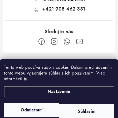
s
u
+421 908 462 331
Z
á
Tento web používa súbory cookie. Ďalším prechádzaním
Facebook
p
tohto webu vyjadrujete súhlas s ich používaním. Viac
ä
informácií
tu
.
O nákupe
t
Nastavenie
i
Platba a doprava
O spoločnosti
e
Reklamačný poriadok
Kontakty
Odmietnuť
Súhlasím
Copyright 2026
Localhand
. Všetky práva vyhradené.
Všeobecné obchodné podmienky
O nás
Vytvoril Shoptet