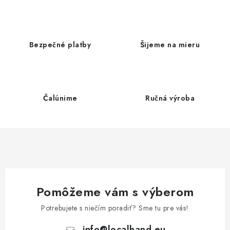
v
l
á
d
Bezpečné platby
Šijeme na mieru
a
c
i
e
Čalúnime
Ručná výroba
p
r
v
k
y
v
ý
Pomôžeme vám s výberom
p
Potrebujete s niečím poradiť? Sme tu pre vás!
i
info
@
localhand.eu