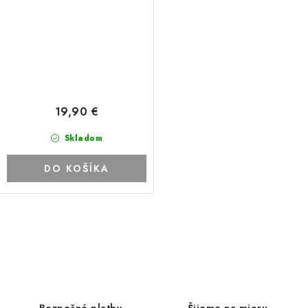
19,90 €
Skladom
DO KOŠÍKA
O
v
l
á
d
Bezpečné platby
Šijeme na mieru