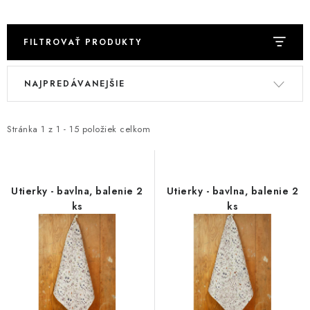
Platba a doprava
Reklamačný poriadok
Všeobecné obchodné podmienky
Ako využíváme cookies
FILTROVAŤ PRODUKTY
Ochrana osobných údajov
Odstúpenie od zmluvy
V
R
NAJPREDÁVANEJŠIE
ý
a
p
d
i
e
Stránka
1
z
1
-
15
položiek celkom
s
n
p
i
r
e
Utierky - bavlna, balenie 2
Utierky - bavlna, balenie 2
o
p
ks
ks
d
r
u
o
k
d
t
u
o
k