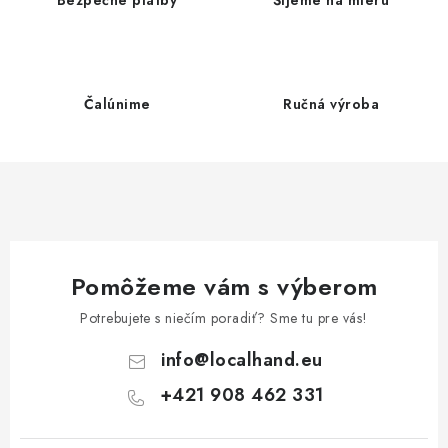
a
c
i
e
Čalúnime
Ručná výroba
p
r
v
k
y
v
ý
Pomôžeme vám s výberom
p
Potrebujete s niečím poradiť? Sme tu pre vás!
i
s
info
@
localhand.eu
u
+421 908 462 331