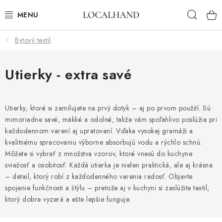
Prejsť
Hľad
na
obsah
Bytový textil
BYTOVÝ TEXTIL
METROVÝ TEXTIL
Utierky - extra savé
JAR/LETO 2026
Utierky, ktoré si zamilujete na prvý dotyk – aj po prvom použití. Sú
mimoriadne savé, mäkké a odolné, takže vám spoľahlivo poslúžia pri
VÝPREDAJ
každodennom varení aj upratovaní. Vďaka vysokej gramáži a
kvalitnému spracovaniu výborne absorbujú vodu a rýchlo schnú.
ČALÚNIME A ŠIJEME NA MIERU
Môžete si vybrať z množstva vzorov, ktoré vnesú do kuchyne
sviežosť a osobitosť. Každá utierka je nielen praktická, ale aj krásna
KONTAKTY
– detail, ktorý robí z každodenného varenia radosť. Objavte
spojenie funkčnosti a štýlu – pretože aj v kuchyni si zaslúžite textil,
ČALÚNENIE
ktorý dobre vyzerá a ešte lepšie funguje.