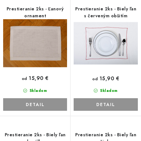
Platba a doprava
Reklamačný poriadok
r
e
Prestieranie 2ks - Ľanový
Prestieranie 2ks - Biely ľan
Všeobecné obchodné podmienky
Ako využíváme cookies
o
p
ornament
s červeným obšitím
Ochrana osobných údajov
Odstúpenie od zmluvy
d
r
u
o
k
d
t
u
o
k
v
t
o
15,90 €
15,90 €
od
od
v
Skladom
Skladom
DETAIL
DETAIL
Prestieranie 2ks - Biely ľan
Prestieranie 2ks - Biely ľan