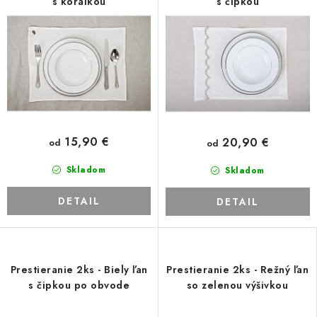
s korálkou
s čipkou
15,90 €
20,90 €
od
od
Skladom
Skladom
DETAIL
DETAIL
Prestieranie 2ks - Biely ľan
Prestieranie 2ks - Režný ľan
s čipkou po obvode
so zelenou výšivkou