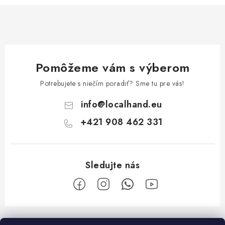
r
v
k
y
v
ý
Pomôžeme vám s výberom
p
Potrebujete s niečím poradiť? Sme tu pre vás!
i
s
info
@
localhand.eu
u
+421 908 462 331
Z