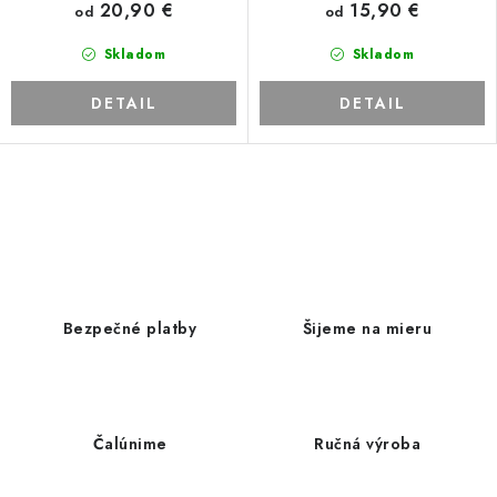
20,90 €
15,90 €
od
od
Skladom
Skladom
DETAIL
DETAIL
O
v
l
á
d
Bezpečné platby
Šijeme na mieru
a
c
i
e
Čalúnime
Ručná výroba
p