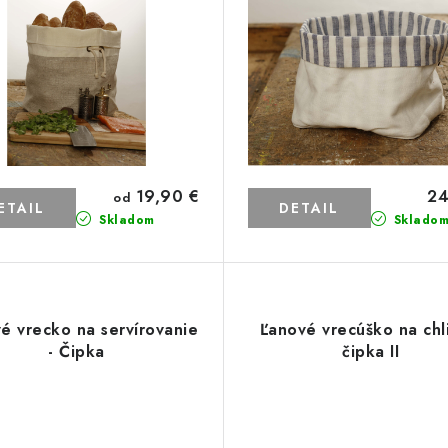
19,90 €
24
od
ETAIL
DETAIL
Skladom
Sklado
é vrecko na servírovanie
Ľanové vrecúško na chl
- Čipka
čipka II