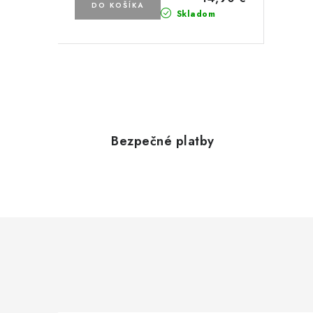
DO KOŠÍKA
Skladom
O
v
l
Bezpečné platby
á
d
a
c
i
e
p