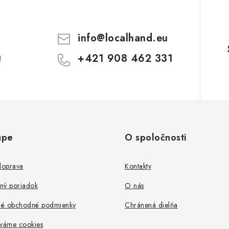
info
@
localhand.eu
+421 908 462 331
!
upe
O spoločnosti
doprava
Kontakty
ný poriadok
O nás
é obchodné podmienky
Chránená dielňa
íváme cookies