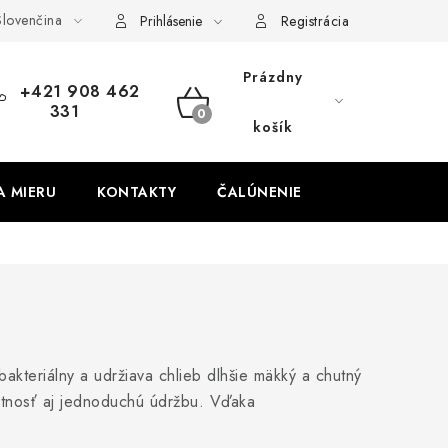
lovenčina
obných údajov
Odstúpenie od zmluvy
Prihlásenie
Registrácia
Prázdny
+421 908 462
331
NÁKUPNÝ
košík
KOŠÍK
A MIERU
KONTAKTY
ČALÚNENIE
akteriálny a udržiava chlieb dlhšie mäkký a chutný
votnosť aj jednoduchú údržbu. Vďaka