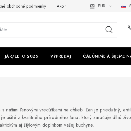
EUR
S
cné obchodné podmienky
Ako využíváme cookies
Ochrana os
JAR/LETO 2026
VÝPREDAJ
ČALÚNIME A ŠIJEME N
našimi ľanovými vrecúškami na chlieb. Ľan je priedušný, antib
e ušité z kvalitného prírodného ľanu, ktorý zaručuje dlhú ži
ktickým aj štýlovým doplnkom vašej kuchyne.