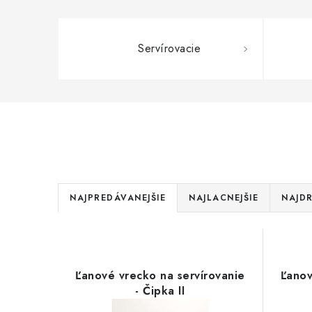
Servírovacie
R
NAJPREDÁVANEJŠIE
NAJLACNEJŠIE
NAJDR
a
V
d
ý
e
Ľanové vrecko na servírovanie
Ľanov
p
- Čipka II
n