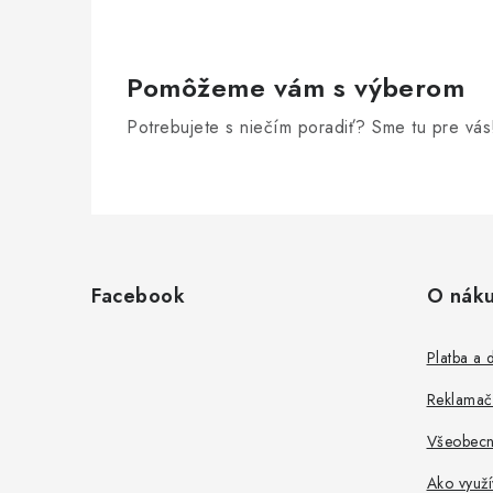
r
v
Pomôžeme vám s výberom
k
y
Potrebujete s niečím poradiť? Sme tu pre vás
v
ý
Z
p
á
i
Facebook
O nák
p
s
u
ä
Platba a 
t
Reklamač
i
Všeobecn
e
Ako využ