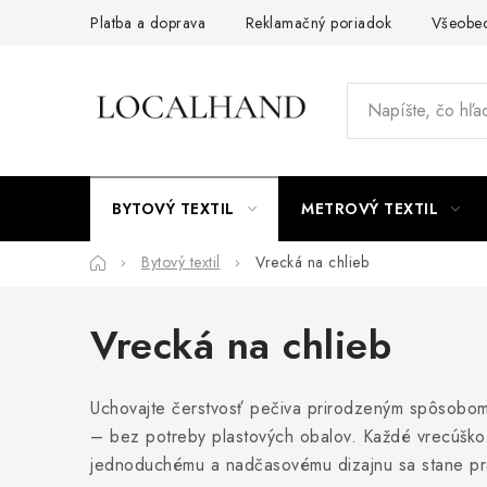
Prejsť
Platba a doprava
Reklamačný poriadok
Všeobe
na
obsah
BYTOVÝ TEXTIL
METROVÝ TEXTIL
Domov
Bytový textil
Vrecká na chlieb
Vrecká na chlieb
Uchovajte čerstvosť pečiva prirodzeným spôsobom s 
– bez potreby plastových obalov. Každé vrecúško j
jednoduchému a nadčasovému dizajnu sa stane pra