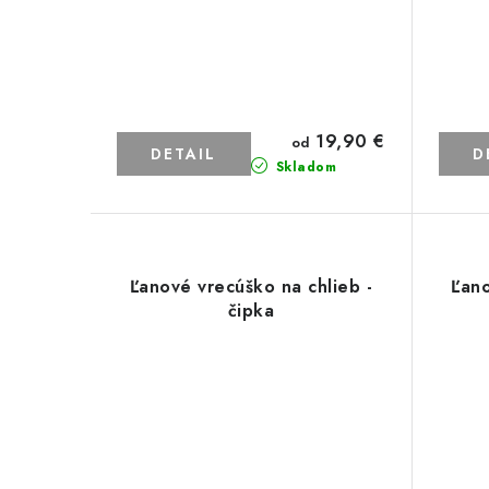
19,90 €
od
DETAIL
D
Skladom
Ľanové vrecúško na chlieb -
Ľano
čipka