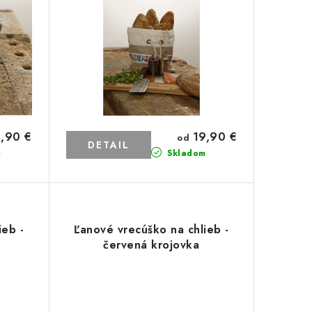
19,90 €
,90 €
od
DETAIL
m
Skladom
ieb -
Ľanové vrecúško na chlieb -
červená krojovka