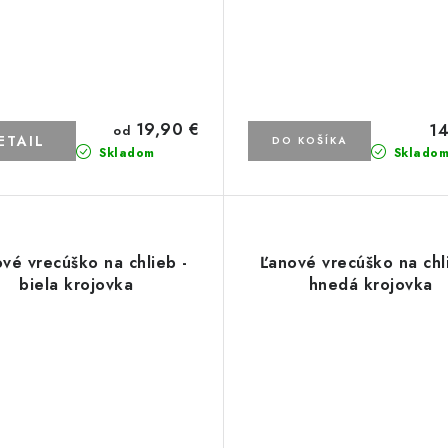
19,90 €
14
od
ETAIL
DO KOŠÍKA
Skladom
Sklado
vé vrecúško na chlieb -
Ľanové vrecúško na chl
biela krojovka
hnedá krojovka