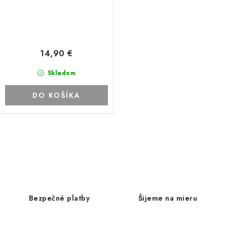
14,90 €
Skladom
DO KOŠÍKA
O
v
l
á
d
Bezpečné platby
Šijeme na mieru
a
c