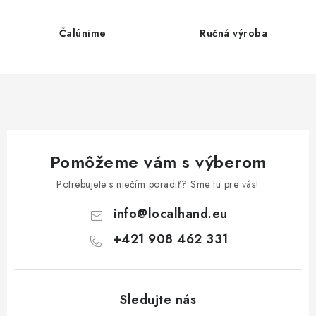
i
e
Čalúnime
Ručná výroba
p
r
v
k
y
v
ý
Pomôžeme vám s výberom
p
Potrebujete s niečím poradiť? Sme tu pre vás!
i
s
info
@
localhand.eu
u
+421 908 462 331