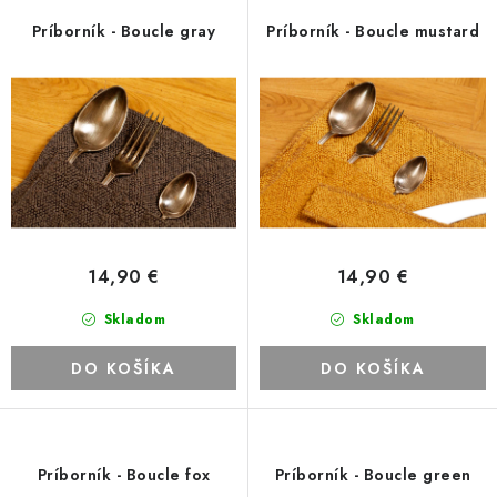
Platba a doprava
Reklamačný poriadok
r
e
Príborník - Boucle gray
Príborník - Boucle mustard
Všeobecné obchodné podmienky
Ako využíváme cookies
o
p
Ochrana osobných údajov
Odstúpenie od zmluvy
d
r
u
o
k
d
t
u
o
k
v
t
o
14,90 €
14,90 €
v
Skladom
Skladom
DO KOŠÍKA
DO KOŠÍKA
Príborník - Boucle fox
Príborník - Boucle green