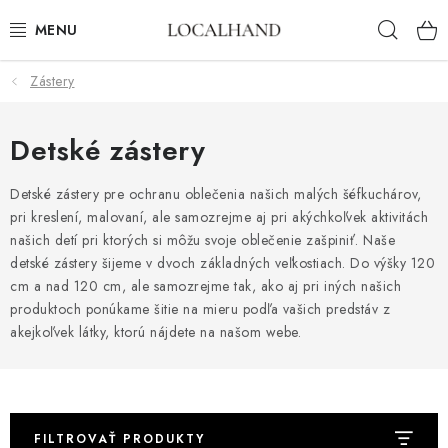
Prejsť
Hľad
na
obsah
Zástery
BYTOVÝ TEXTIL
METROVÝ TEXTIL
Detské zástery
JAR/LETO 2026
Detské zástery pre ochranu oblečenia našich malých šéfkuchárov,
pri kreslení, malovaní, ale samozrejme aj pri akýchkoľvek aktivitách
našich detí pri ktorých si môžu svoje oblečenie zašpiniť. Naše
VÝPREDAJ
detské zástery šijeme v dvoch základných veľkostiach. Do výšky 120
cm a nad 120 cm, ale samozrejme tak, ako aj pri iných našich
ČALÚNIME A ŠIJEME NA MIERU
produktoch ponúkame šitie na mieru podľa vašich predstáv z
akejkoľvek látky, ktorú nájdete na našom webe.
KONTAKTY
ČALÚNENIE
FILTROVAŤ PRODUKTY