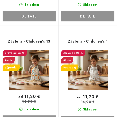
v
Skladom
Skladom
DETAIL
DETAIL
Zástera - Children's 13
Zástera - Children's 1
až 25 %
až 25 %
Akcia
Akcia
Výpredaj
Výpredaj
11,20 €
11,20 €
od
od
14,90 €
14,90 €
Skladom
Skladom