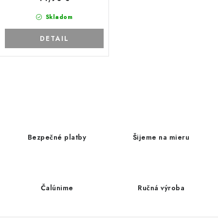
Skladom
DETAIL
O
v
l
á
d
Bezpečné platby
Šijeme na mieru
a
c
i
e
Čalúnime
Ručná výroba
p
r