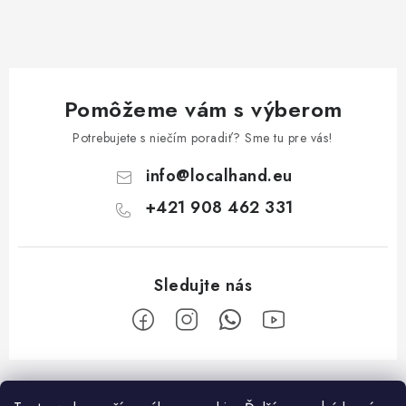
v
k
y
v
ý
Pomôžeme vám s výberom
p
Potrebujete s niečím poradiť? Sme tu pre vás!
i
s
info
@
localhand.eu
u
+421 908 462 331
Z
á