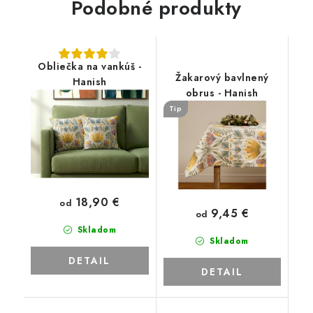
Podobné produkty
Obliečka na vankúš -
Žakarový bavlnený
Hanish
obrus - Hanish
Tip
18,90 €
od
9,45 €
od
Skladom
Skladom
DETAIL
DETAIL