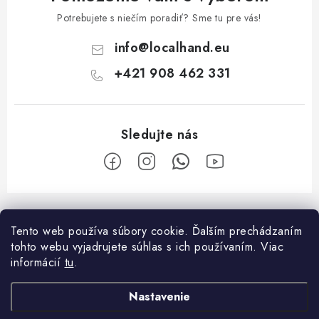
Potrebujete s niečím poradiť? Sme tu pre vás!
info
@
localhand.eu
+421 908 462 331
Z
á
Tento web používa súbory cookie. Ďalším prechádzaním
Facebook
p
tohto webu vyjadrujete súhlas s ich používaním. Viac
ä
informácií
tu
.
O nákupe
t
Nastavenie
i
Platba a doprava
O spoločnosti