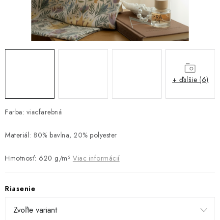
Platba a doprava
Reklamačný poriadok
Všeobecné obchodné podmienky
Ako využíváme cookies
Ochrana osobných údajov
Odstúpenie od zmluvy
+ ďalšie (6)
Farba: viacfarebná
Materiál: 80% bavlna, 20% polyester
Hmotnosť: 620 g/m²
Viac informácií
Riasenie