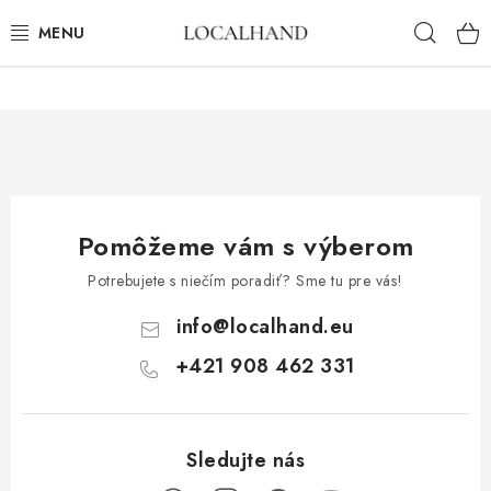
Prejsť
Hľad
na
obsah
BYTOVÝ TEXTIL
METROVÝ TEXTIL
JAR/LETO 2026
Pomôžeme vám s výberom
VÝPREDAJ
Potrebujete s niečím poradiť? Sme tu pre vás!
ČALÚNIME A ŠIJEME NA MIERU
info
@
localhand.eu
+421 908 462 331
KONTAKTY
ČALÚNENIE