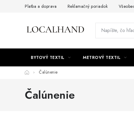
Prejsť
Platba a doprava
Reklamačný poriadok
Všeobe
na
obsah
BYTOVÝ TEXTIL
METROVÝ TEXTIL
Domov
Čalúnenie
Čalúnenie