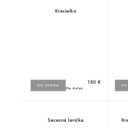
Kresielko
150 €
DO KOŠÍKA
DO
Na dotaz
Secesná lavička
Kr