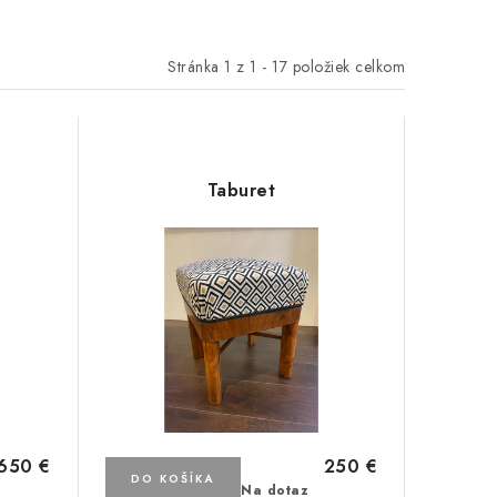
Stránka
1
z
1
-
17
položiek celkom
Taburet
650 €
250 €
DO KOŠÍKA
Na dotaz