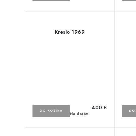
u
u
k
k
t
t
Kreslo 1969
o
o
v
v
400 €
DO KOŠÍKA
DO
Na dotaz