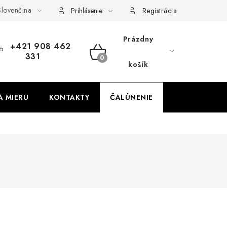
lovenčina
obných údajov
Odstúpenie od zmluvy
Prihlásenie
Registrácia
Prázdny
+421 908 462
331
NÁKUPNÝ
košík
KOŠÍK
A MIERU
KONTAKTY
ČALÚNENIE