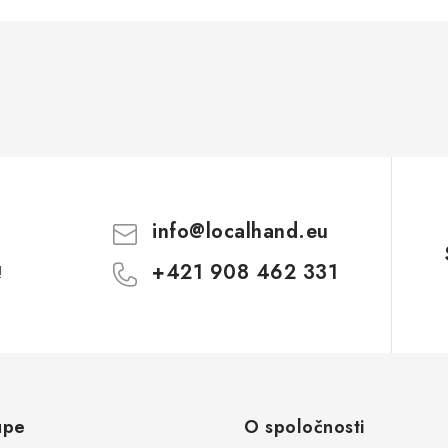
info
@
localhand.eu
+421 908 462 331
!
upe
O spoločnosti