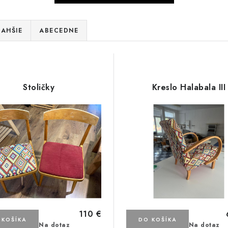
AHŠIE
ABECEDNE
Stoličky
Kreslo Halabala III
110 €
 KOŠÍKA
DO KOŠÍKA
Na dotaz
Na dotaz