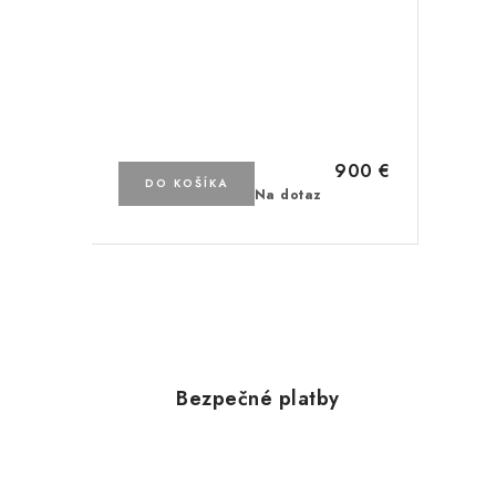
900 €
DO KOŠÍKA
Na dotaz
O
v
l
Bezpečné platby
á
d