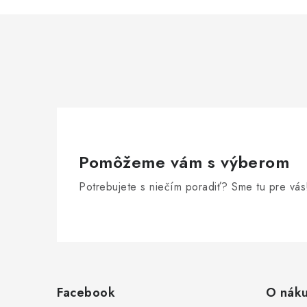
a
c
i
e
p
r
v
Pomôžeme vám s výberom
k
y
Potrebujete s niečím poradiť? Sme tu pre vás
v
ý
Z
p
á
i
Facebook
O nák
p
s