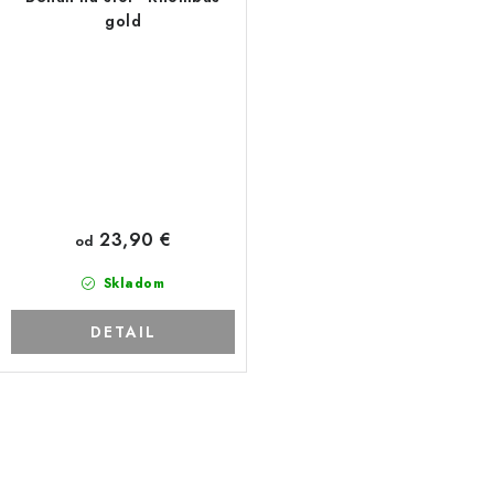
gold
23,90 €
od
Skladom
DETAIL
O
v