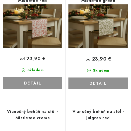
Mistletoe red
Mistletoe green
23,90 €
23,90 €
od
od
Skladom
Skladom
DETAIL
DETAIL
Vianočný behúň na stôl -
Vianočný behúň na stôl -
Mistletoe crema
Julgran red