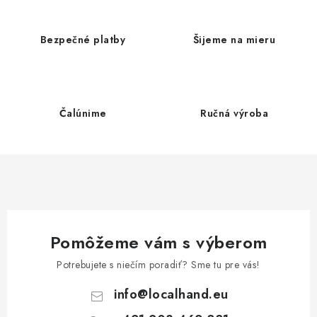
l
á
d
Bezpečné platby
Šijeme na mieru
a
c
i
e
Čalúnime
Ručná výroba
p
r
v
k
y
v
ý
Pomôžeme vám s výberom
p
Potrebujete s niečím poradiť? Sme tu pre vás!
i
s
info
@
localhand.eu
u