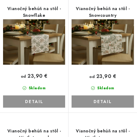
Platba a doprava
Reklamačný poriadok
r
e
Vianočný behúň na stôl -
Vianočný behúň na stôl -
Všeobecné obchodné podmienky
Ako využíváme cookies
o
p
Snowflake
Snowcountry
Ochrana osobných údajov
Odstúpenie od zmluvy
d
r
u
o
k
d
t
u
o
k
v
t
o
23,90 €
23,90 €
od
od
v
Skladom
Skladom
DETAIL
DETAIL
Vianočný behúň na stôl -
Vianočný behúň na stôl -