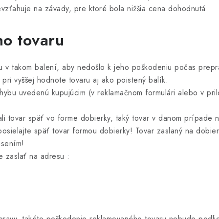
evzťahuje na závady, pre ktoré bola nižšia cena dohodnutá.
o tovaru
iu v takom balení, aby nedošlo k jeho poškodeniu počas prep
ri vyššej hodnote tovaru aj ako poistený balík.
chybu uvedenú kupujúcim (v reklamačnom formulári alebo v pri
lali tovar späť vo forme dobierky, taký tovar v danom prípad
sielajte späť tovar formou dobierky! Tovar zaslaný na dobie
asením!
 zaslať na adresu :
ravy, takéto poškodenie reklamovaného tovaru nebude podlie