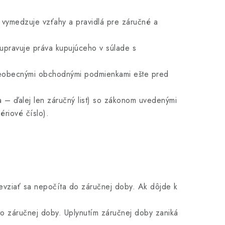
 vymedzuje vzťahy a pravidlá pre záručné a
pravuje práva kupujúceho v súlade s
Všeobecnými obchodnými podmienkami ešte pred
a – ďalej len záručný list) so zákonom uvedenými
ériové číslo).
evziať sa nepočíta do záručnej doby. Ak dôjde k
o záručnej doby. Uplynutím záručnej doby zaniká