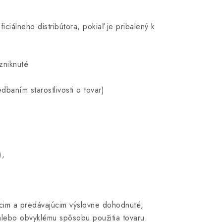
ciálneho distribútora, pokiaľ je pribalený k
zniknuté
aním starostlivosti o tovar)
),
júcim a predávajúcim výslovne dohodnuté,
lebo obvyklému spôsobu použitia tovaru.