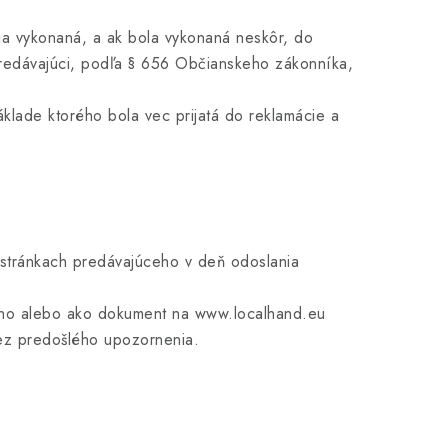
ia vykonaná, a ak bola vykonaná neskôr, do
predávajúci, podľa § 656 Občianskeho zákonníka,
áklade ktorého bola vec prijatá do reklamácie a
 stránkach predávajúceho v deň odoslania
úceho alebo ako dokument na www.localhand.eu
ez predošlého upozornenia.