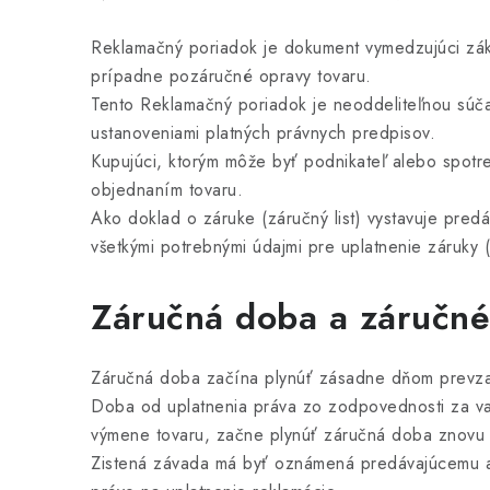
Reklamačný poriadok je dokument vymedzujúci zák
prípadne pozáručné opravy tovaru.
Tento Reklamačný poriadok je neoddeliteľnou sú
ustanoveniami platných právnych predpisov.
Kupujúci, ktorým môže byť podnikateľ alebo spot
objednaním tovaru.
Ako doklad o záruke (záručný list) vystavuje pre
všetkými potrebnými údajmi pre uplatnenie záruky 
Záručná doba a záručn
Záručná doba začína plynúť zásadne dňom prevzati
Doba od uplatnenia práva zo zodpovednosti za va
výmene tovaru, začne plynúť záručná doba znovu 
Zistená závada má byť oznámená predávajúcemu a 