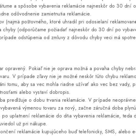
átume a spôsobe vybavenia reklamácie najneskôr do 30 dní odo
adne odôvodnenie zamietnutia reklamácie.
(najmä poštovného, ktoré uhradil pri odosielaní reklamovaného
 chyby (odporúčame požiadať najneskôr do 30 dní po vybaven
 prípade odstúpenia od zmluvy z dôvodu chyby veci má spotreb
var opravený. Pokiaľ nie je oprava možná a povaha chyby nebr
varu. V prípade zľavy nie je možné neskôr túto chybu reklamo
áni tomu, aby sa vec mohla riadne užívať ako vec bez vady, p
tnosťami alebo vystaví dobropis.
ba predlžuje o dobu trvania reklamácie. V prípade neoprávne
te vybavená výmenou tovaru za nový, začne záručná doba plyn
a po uplatnení reklamácie do dňa vybavenia reklamácie, teda 
uviedol už pri nákupe.
ončení reklamácie kupujúceho buď telefonicky, SMS, alebo e-