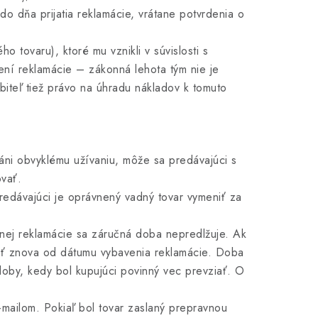
 dňa prijatia reklamácie, vrátane potvrdenia o
 tovaru), ktoré mu vznikli v súvislosti s
í reklamácie – zákonná lehota tým nie je
iteľ tiež právo na úhradu nákladov k tomuto
áni obvyklému užívaniu, môže sa predávajúci s
vať.
redávajúci je oprávnený vadný tovar vymeniť za
nej reklamácie sa záručná doba nepredlžuje. Ak
úť znova od dátumu vybavenia reklamácie. Doba
doby, kedy bol kupujúci povinný vec prevziať. O
mailom. Pokiaľ bol tovar zaslaný prepravnou