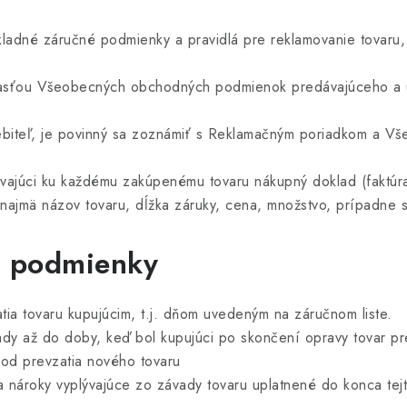
ladné záručné podmienky a pravidlá pre reklamovanie tovaru,
časťou Všeobecných obchodných podmienok predávajúceho a u
rebiteľ, je povinný sa zoznámiť s Reklamačným poriadkom a 
dávajúci ku každému zakúpenému tovaru nákupný doklad (faktúr
(najmä názov tovaru, dĺžka záruky, cena, množstvo, prípadne s
é podmienky
a tovaru kupujúcim, t.j. dňom uvedeným na záručnom liste.
dy až do doby, keď bol kupujúci po skončení opravy tovar pr
od prevzatia nového tovaru
nároky vyplývajúce zo závady tovaru uplatnené do konca tejt