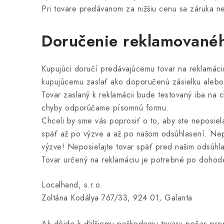
Pri tovare predávanom za nižšiu cenu sa záruka n
Doručenie reklamovanéh
Kupujúci doručí predávajúcemu tovar na reklamác
kupujúcemu zaslať ako doporučenú zásielku alebo p
Tovar zaslaný k reklamácii bude testovaný iba na 
chyby odporúčame písomnú formu.
Chceli by sme vás poprosiť o to, aby ste neposie
späť až po výzve a až po našom odsúhlasení. Nepo
výzve! Neposielajte tovar späť pred našim odsúhl
Tovar určený na reklamáciu je potrebné po dohode
Localhand, s.r.o.
Zoltána Kodálya 767/33, 924 01, Galanta
Ak dôjde k ďalšiemu poškodeniu tovaru počas prep