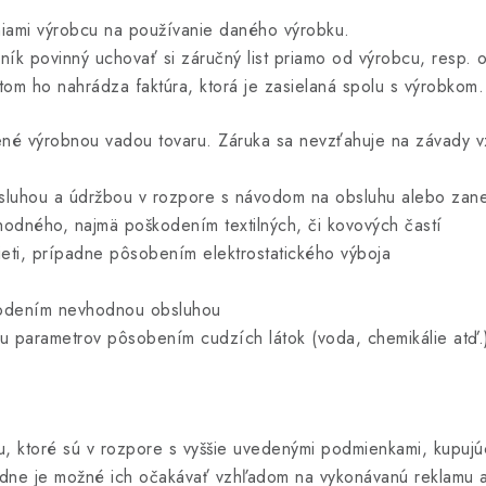
niami výrobcu na používanie daného výrobku.
ík povinný uchovať si záručný list priamo od výrobcu, resp. ofi
potom ho nahrádza faktúra, ktorá je zasielaná spolu s výrobkom.
ené výrobnou vadou tovaru. Záruka sa nevzťahuje na závady v
luhou a údržbou v rozpore s návodom na obsluhu alebo zanedb
odného, najmä poškodením textilných, či kovových častí
eti, prípadne pôsobením elektrostatického výboja
kodením nevhodnou obsluhou
u parametrov pôsobením cudzích látok (voda, chemikálie atď.
aru, ktoré sú v rozpore s vyššie uvedenými podmienkami, kupu
dne je možné ich očakávať vzhľadom na vykonávanú reklamu a