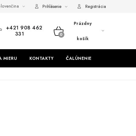
lovenčina
obných údajov
Odstúpenie od zmluvy
Prihlásenie
Registrácia
Prázdny
+421 908 462
331
NÁKUPNÝ
košík
KOŠÍK
A MIERU
KONTAKTY
ČALÚNENIE