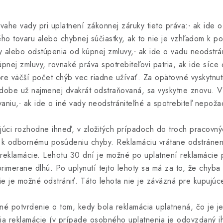
ovahe vady pri uplatnení zákonnej záruky tieto práva:∙ ak ide 
o tovaru alebo chybnej súčiastky, ak to nie je vzhľadom k p
 alebo odstúpenia od kúpnej zmluvy,∙ ak ide o vadu neodstrán
ej zmluvy, rovnaké práva spotrebiteľovi patria, ak ide síce 
re väčší počet chýb vec riadne užívať. Za opätovné vyskytnu
j dobe už najmenej dvakrát odstraňovaná, sa vyskytne znovu.
vaniu,∙ ak ide o iné vady neodstrániteľné a spotrebiteľ nepož
ajúci rozhodne ihneď, v zložitých prípadoch do troch pracovn
á k odbornému posúdeniu chyby. Reklamáciu vrátane odstránen
reklamácie. Lehotu 30 dní je možné po uplatnení reklamácie 
imerane dlhú. Po uplynutí tejto lehoty sa má za to, že chyba 
ie je možné odstrániť. Táto lehota nie je záväzná pre kupujúce
né potvrdenie o tom, kedy bola reklamácia uplatnená, čo je j
ia reklamácie (v prípade osobného uplatnenia je odovzdaný i