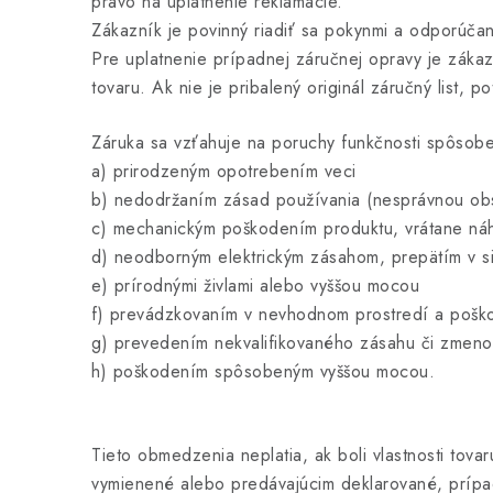
právo na uplatnenie reklamácie.
Zákazník je povinný riadiť sa pokynmi a odporúča
Pre uplatnenie prípadnej záručnej opravy je zákazn
tovaru. Ak nie je pribalený originál záručný list, 
Záruka sa vzťahuje na poruchy funkčnosti spôsob
a) prirodzeným opotrebením veci
b) nedodržaním zásad používania (nesprávnou obs
c) mechanickým poškodením produktu, vrátane náh
d) neodborným elektrickým zásahom, prepätím v si
e) prírodnými živlami alebo vyššou mocou
f) prevádzkovaním v nevhodnom prostredí a poš
g) prevedením nekvalifikovaného zásahu či zmeno
h) poškodením spôsobeným vyššou mocou.
Tieto obmedzenia neplatia, ak boli vlastnosti tov
vymienené alebo predávajúcim deklarované, prípa