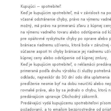
Kupujúci – spotrebiteľ:
Keď je kupujúcim spotrebiteľ, má v závislosti na p
včasné odstránenie chyby, právo na výmenu vadnéh
možný, má právo na primeranú zľavu z kúpnej ceny
na výmenu vadného tovaru alebo odstúpenia od kúpn
pre opätovné vyskytnutie chyby po oprave alebo p
brániaca riadnemu užívaniu, ktorá bola v záručne
súčasne aspoň tri chyby brániace jej riadnemu uží
kúpnej ceny alebo odstúpenie od kúpnej zmluvy,
Keď je kupujúcim spotrebiteľ, o reklamácii predáv
primeraná podľa druhu výrobku či služby potrebn
odkladu, najneskôr do 30 dní odo dňa uplatnenia 
predĺženie nesmie byť na dobu neurčitú alebo nepr
rovnaké práva, ako by sa jednalo o chybu, ktorú n
predávajúcim upravuje Obchodný zákonník.
Predávajúci vydá kupujúcemu spotrebiteľovi písom
požadovaný, a to emailom bezprostredne od prijat