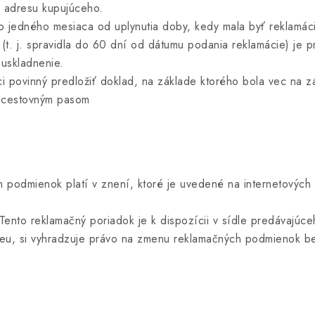
a adresu kupujúceho.
o jedného mesiaca od uplynutia doby, kedy mala byť reklamác
t. j. spravidla do 60 dní od dátumu podania reklamácie) je 
 uskladnenie.
ci povinný predložiť doklad, na základe ktorého bola vec na z
m cestovným pasom
 podmienok platí v znení, ktoré je uvedené na internetových
 Tento reklamačný poriadok je k dispozícii v sídle predávaj
.eu, si vyhradzuje právo na zmenu reklamačných podmienok b