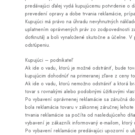
predávajúci ďalej vydá kupujúcemu potvrdenie o d
prevedení opravy a dobe trvania reklamácie, príp
Kupujúci má právo na úhradu nevyhnutných nákladov 
uplatnením oprávnených práv zo zodpovednosti za
dotknutá) a boli vynaložené skutočne a účelne. V
odstúpeniu.
Kupujúci – podnikateľ
Ak ide o vadu, ktorú je možné odstrániť, bude to
kupujúcim dohodnúť na primeranej zľave z ceny to
Ak ide o vadu, ktorú nemožno odstrániť a ktorá br
tovar s rovnakými alebo podobnými úžitkovými vlas
Po vybavení oprávnenej reklamácie sa záručná do
bola reklamácia tovaru v zákonnej záručnej leho
trvania reklamácie sa počíta od nasledujúceho dň
vybavení je zákazník informovaný e-mailom, ktorý 
Po vybavení reklamácie predávajúci upozorní o uk