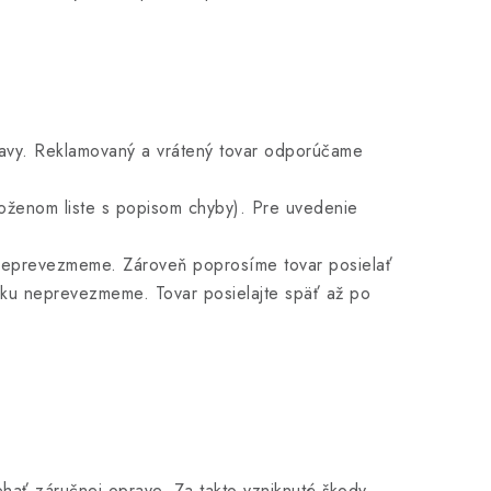
ravy. Reklamovaný a vrátený tovar odporúčame
loženom liste s popisom chyby). Pre uvedenie
e neprevezmeme. Zároveň poprosíme tovar posielať
rku neprevezmeme. Tovar posielajte späť až po
hať záručnej oprave. Za takto vzniknuté škody