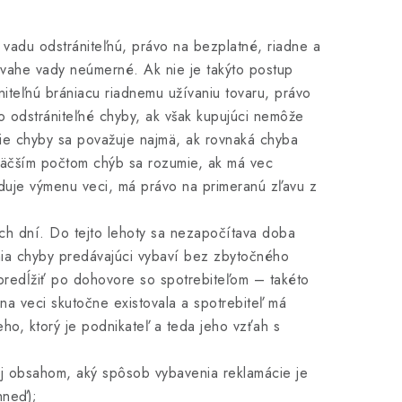
o vadu odstrániteľnú, právo na bezplatné, riadne a
ovahe vady neúmerné. Ak nie je takýto postup
iteľnú brániacu riadnemu užívaniu tovaru, právo
o odstrániteľné chyby, ak však kupujúci nemôže
tie chyby sa považuje najmä, ak rovnaká chyba
 Väčším počtom chýb sa rozumie, ak má vec
aduje výmenu veci, má právo na primeranú zľavu z
ých dní. Do tejto lehoty sa nezapočítava doba
ia chyby predávajúci vybaví bez zbytočného
predĺžiť po dohovore so spotrebiteľom – takéto
na veci skutočne existovala a spotrebiteľ má
ho, ktorý je podnikateľ a teda jeho vzťah s
ej obsahom, aký spôsob vybavenia reklamácie je
hneď);