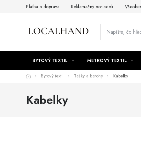
Prejsť
Platba a doprava
Reklamačný poriadok
Všeobe
na
obsah
BYTOVÝ TEXTIL
METROVÝ TEXTIL
Domov
Bytový textil
Tašky a batohy
Kabelky
Kabelky