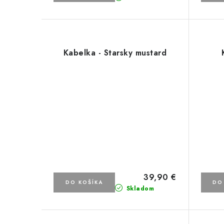
u
u
k
k
t
t
Kabelka - Starsky mustard
o
o
v
v
39,90 €
DO KOŠÍKA
DO
Skladom