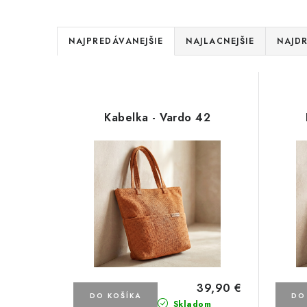
R
NAJPREDÁVANEJŠIE
NAJLACNEJŠIE
NAJDR
a
V
d
ý
e
Kabelka - Vardo 42
p
n
i
i
s
e
p
p
r
r
o
o
d
39,90 €
d
DO KOŠÍKA
DO
Skladom