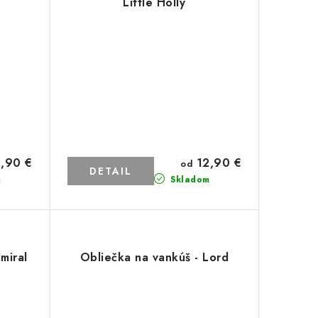
Little Holly
,90 €
12,90 €
od
DETAIL
m
Skladom
miral
Obliečka na vankúš - Lord