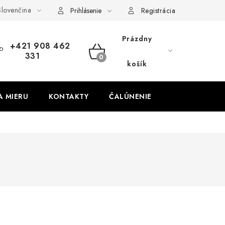
lovenčina
obných údajov
Odstúpenie od zmluvy
Prihlásenie
Registrácia
Prázdny
+421 908 462
331
NÁKUPNÝ
košík
KOŠÍK
A MIERU
KONTAKTY
ČALÚNENIE