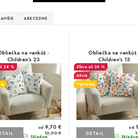
AHŠIE
ABECEDNE
Obliečka na vankúš -
Obliečka na vankúš 
Children's 23
Children's 13
až 24 %
až 24 %
Akcia
aj
Výpredaj
9,70 €
9
od
od
12,90 €
1
ETAIL
DETAIL
Skladom
Sklado