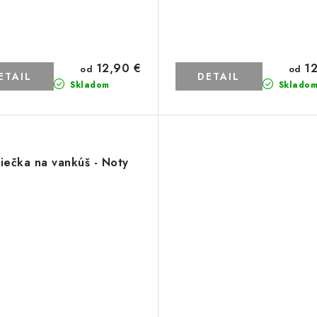
12,90 €
12
od
od
ETAIL
DETAIL
Skladom
Sklado
iečka na vankúš - Noty