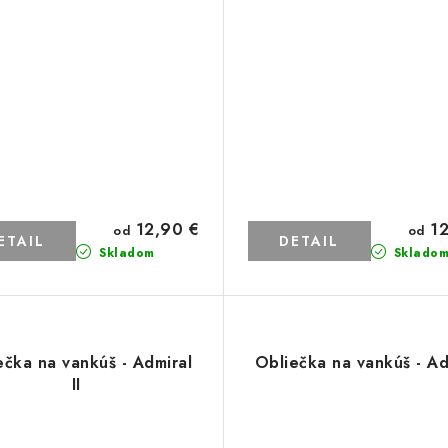
12,90 €
12
od
od
ETAIL
DETAIL
Skladom
Sklado
ečka na vankúš - Admiral
Obliečka na vankúš - Ad
II