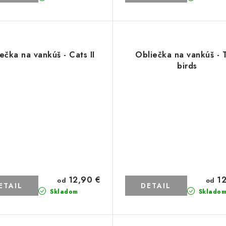
ečka na vankúš - Cats II
Obliečka na vankúš - 
birds
12,90 €
12
od
od
ETAIL
DETAIL
Skladom
Sklado