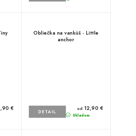
Tiny
Obliečka na vankúš - Little
anchor
,90 €
12,90 €
od
DETAIL
m
Skladom