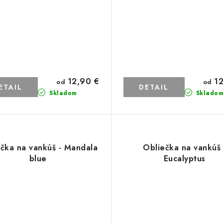
12,90 €
12
od
od
ETAIL
DETAIL
Skladom
Sklado
čka na vankúš - Mandala
Obliečka na vankúš 
blue
Eucalyptus