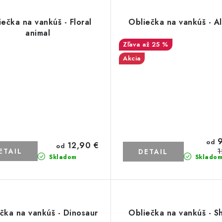
iečka na vankúš - Floral
Obliečka na vankúš - A
animal
až 25 %
Akcia
9
od
12,90 €
od
ETAIL
1
DETAIL
Skladom
Sklado
čka na vankúš - Dinosaur
Obliečka na vankúš - S