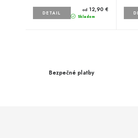
12,90 €
od
DETAIL
D
Skladom
O
v
l
Bezpečné platby
á
d
a
c
i
e