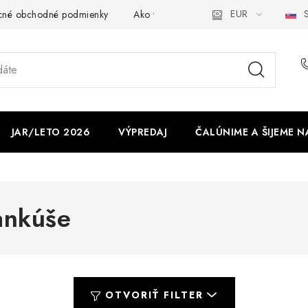
EUR
S
cné obchodné podmienky
Ako využíváme cookies
Ochrana os
JAR/LETO 2026
VÝPREDAJ
ČALÚNIME A ŠIJEME N
ankúše
OTVORIŤ FILTER