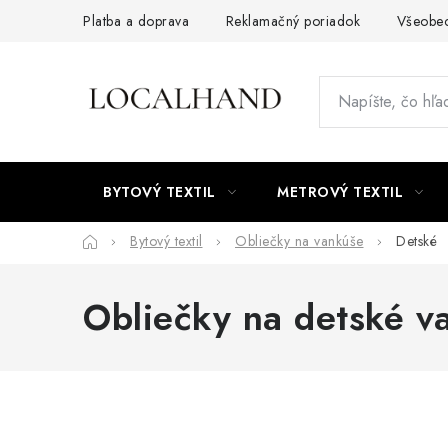
Prejsť
Platba a doprava
Reklamačný poriadok
Všeobe
na
obsah
BYTOVÝ TEXTIL
METROVÝ TEXTIL
Domov
Bytový textil
Obliečky na vankúše
Detské
Obliečky na detské v