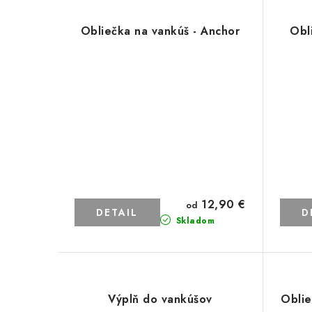
Obliečka na vankúš - Anchor
Obl
12,90 €
od
DETAIL
D
Skladom
Výplň do vankúšov
Oblie