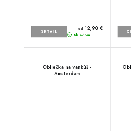
12,90 €
od
DETAIL
D
Skladom
Obliečka na vankúš -
Obl
Amsterdam