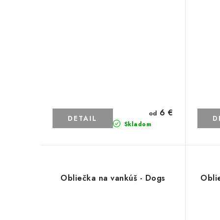
6 €
od
DETAIL
D
Skladom
Obliečka na vankúš - Dogs
Obli