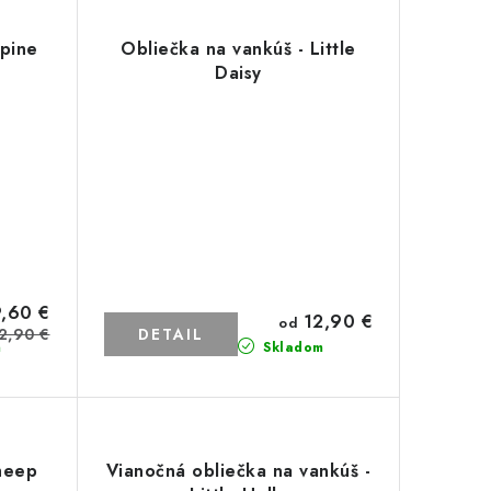
lpine
Obliečka na vankúš - Little
Daisy
,60 €
12,90 €
od
2,90 €
DETAIL
m
Skladom
heep
Vianočná obliečka na vankúš -