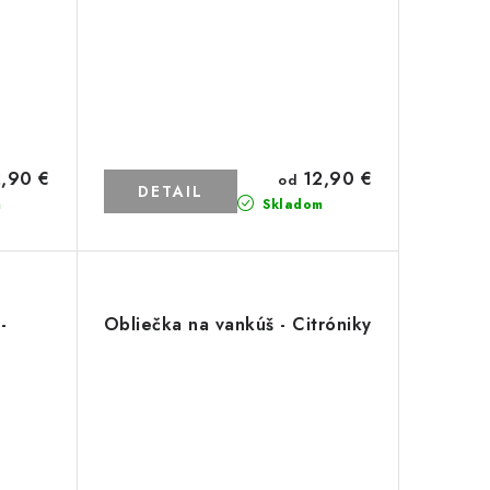
,90 €
12,90 €
od
DETAIL
m
Skladom
-
Obliečka na vankúš - Citróniky