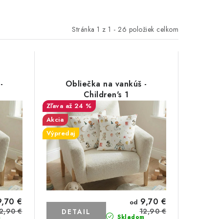
Stránka
1
z
1
-
26
položiek celkom
-
Obliečka na vankúš -
Children's 1
až 24 %
Akcia
Výpredaj
,70 €
9,70 €
od
2,90 €
12,90 €
DETAIL
m
Skladom