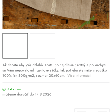
Platba a doprava
Reklamačný poriadok
Všeobecné obchodné podmienky
Ako využíváme cookies
Ochrana osobných údajov
Odstúpenie od zmluvy
Ak chcete aby Váš chlebík zostal čo najdlhšie čerstvý a po kuchyni
sa Vám nepovalovali igelitové sáčky, tak potrebujete naše vrecúško.
100% ľan 300g/m2, rozmer 30x40cm.
Viac informácií
Skladom
14.8.2026