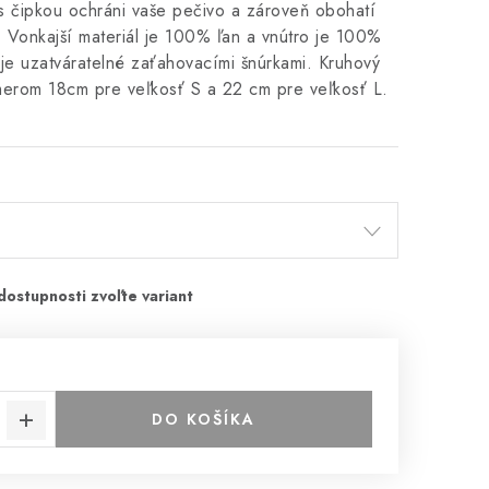
s čipkou ochráni vaše pečivo a zároveň obohatí
. Vonkajší materiál je 100% ľan a vnútro je 100%
je uzatváratelné zaťahovacími šnúrkami. Kruhový
merom 18cm pre veľkosť S a 22 cm pre veľkosť L.
DO KOŠÍKA