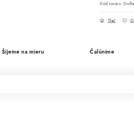
Kód tovaru:
Zvoľte
Tlač
O
Šijeme na mieru
Čalúnime