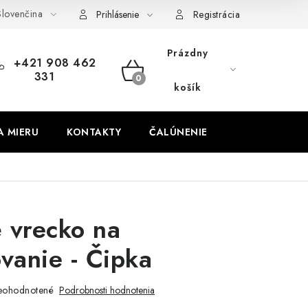
lovenčina
obných údajov
Odstúpenie od zmluvy
Prihlásenie
Registrácia
Prázdny
+421 908 462
331
NÁKUPNÝ
košík
KOŠÍK
A MIERU
KONTAKTY
ČALÚNENIE
 vrecko na
ovanie - Čipka
eohodnotené
Podrobnosti hodnotenia