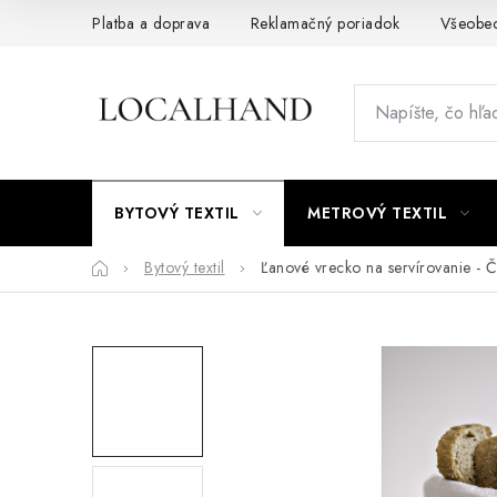
Prejsť
Platba a doprava
Reklamačný poriadok
Všeobe
na
obsah
BYTOVÝ TEXTIL
METROVÝ TEXTIL
Domov
Bytový textil
Ľanové vrecko na servírovanie - Č