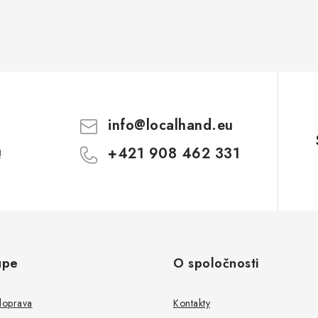
info
@
localhand.eu
+421 908 462 331
!
upe
O spoločnosti
doprava
Kontakty