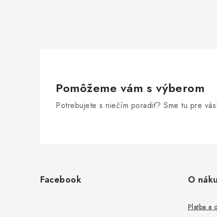
Pomôžeme vám s výberom
Potrebujete s niečím poradiť? Sme tu pre vás
Z
á
Facebook
O nák
p
ä
Platba a 