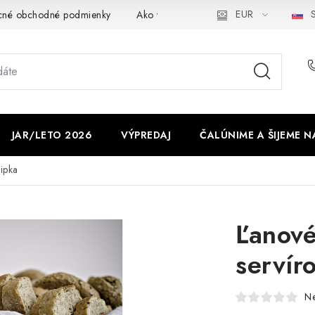
EUR
S
cné obchodné podmienky
Ako využíváme cookies
Ochrana os
JAR/LETO 2026
VÝPREDAJ
ČALÚNIME A ŠIJEME N
ipka
Ľanové
servír
N