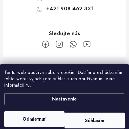
+421 908 462 331
Z
á
Tento web používa súbory cookie. Ďalším prechádzaním
Facebook
p
tohto webu vyjadrujete súhlas s ich používaním. Viac
ä
informácií
tu
.
O nákupe
t
Nastavenie
i
Platba a doprava
O spoločnosti
e
Reklamačný poriadok
Kontakty
Odmietnuť
Súhlasím
Copyright 2026
Localhand
. Všetky práva vyhradené.
Všeobecné obchodné podmienky
O nás
Vytvoril Shoptet