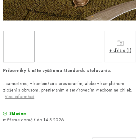
Platba a doprava
Reklamačný poriadok
Všeobecné obchodné podmienky
Ako využíváme cookies
Ochrana osobných údajov
Odstúpenie od zmluvy
+ ďalšie (1)
Príborníky k ešte vyššiemu štandardu stolovania.
...samostatne, v kombinácii s prestieraním, alebo v kompletnom
zložení s obrusom, prestieraním a servírovacím vreckom na chlieb.
Viac informácií
Skladom
14.8.2026