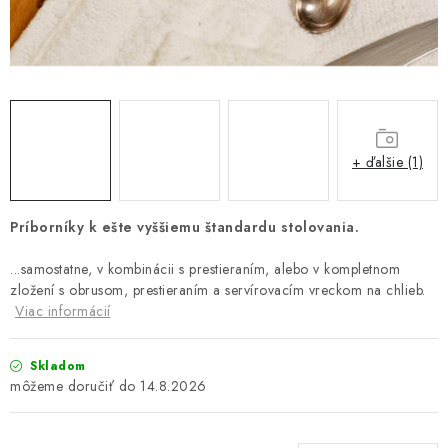
Platba a doprava
Reklamačný poriadok
Všeobecné obchodné podmienky
Ako využíváme cookies
Ochrana osobných údajov
Odstúpenie od zmluvy
+ ďalšie (1)
Príborníky k ešte vyššiemu štandardu stolovania.
...samostatne, v kombinácii s prestieraním, alebo v kompletnom
zložení s obrusom, prestieraním a servírovacím vreckom na chlieb.
Viac informácií
Skladom
14.8.2026