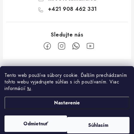
+421 908 462 331
Z
á
Tento web používa súbory cookie. Ďalším prechádzaním
Facebook
p
tohto webu vyjadrujete súhlas s ich používaním. Viac
ä
informácií
tu
.
O nákupe
t
Nastavenie
i
Platba a doprava
O spoločnosti
e
Reklamačný poriadok
Kontakty
Odmietnuť
Súhlasím
Copyright 2026
Localhand
. Všetky práva vyhradené.
Všeobecné obchodné podmienky
O nás
Vytvoril Shoptet