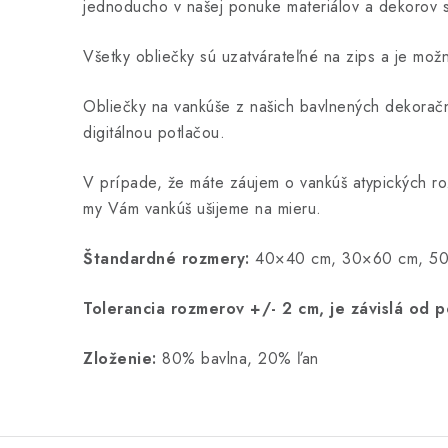
jednoducho v našej ponuke materiálov a dekorov s
Všetky obliečky sú uzatvárateľné na zips a je možn
Obliečky na vankúše z našich bavlnených dekoračn
digitálnou potlačou.
V prípade, že máte záujem o vankúš atypických r
my Vám vankúš ušijeme na mieru.
Štandardné rozmery:
40×40 cm, 30×60 cm, 50
Tolerancia rozmerov +/- 2 cm, je závislá od p
Zloženie:
80% bavlna, 20% ľan