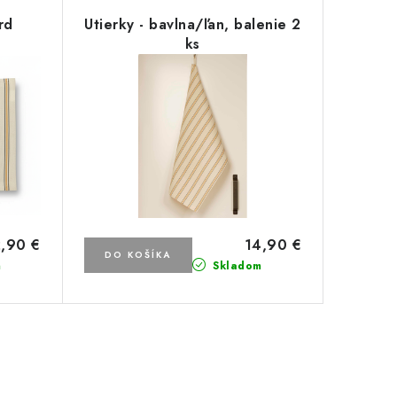
rd
Utierky - bavlna/ľan, balenie 2
ks
,90 €
14,90 €
DO KOŠÍKA
m
Skladom