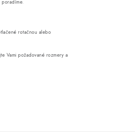
m poradíme.
otlačené rotačnou alebo
ajte Vami požadované rozmery a