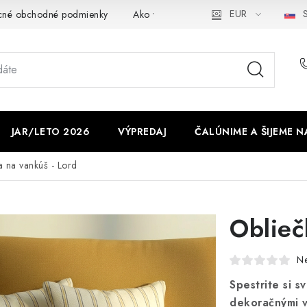
EUR
S
cné obchodné podmienky
Ako využíváme cookies
Ochrana os
JAR/LETO 2026
VÝPREDAJ
ČALÚNIME A ŠIJEME N
a na vankúš - Lord
Oblieč
N
Spestrite si s
dekoračnými v