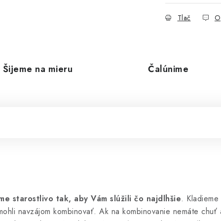
Tlač
O
Šijeme na mieru
Čalúnime
 starostlivo tak, aby Vám slúžili čo najdlhšie
. Kladieme 
y mohli navzájom kombinovať. Ak na kombinovanie nemáte chuť 