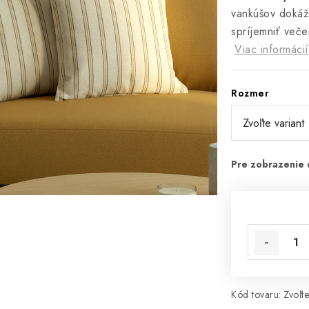
vankúšov dokáže
spríjemniť veče
Viac informácií
Rozmer
Kód tovaru:
Zvoľte