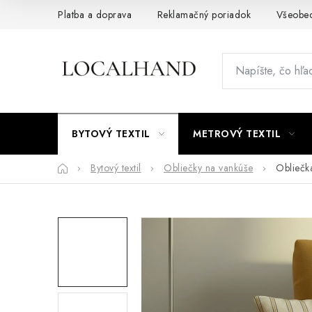
Prejsť
Platba a doprava
Reklamačný poriadok
Všeobe
na
obsah
BYTOVÝ TEXTIL
METROVÝ TEXTIL
Domov
Bytový textil
Obliečky na vankúše
Obliečk