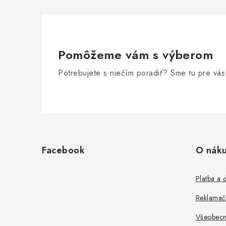
Pomôžeme vám s výberom
Potrebujete s niečím poradiť? Sme tu pre vás
Z
á
Facebook
O nák
p
ä
Platba a 
t
Reklamač
i
Všeobecn