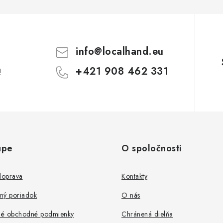
info
@
localhand.eu
+421 908 462 331
!
upe
O spoločnosti
doprava
Kontakty
ný poriadok
O nás
é obchodné podmienky
Chránená dielňa