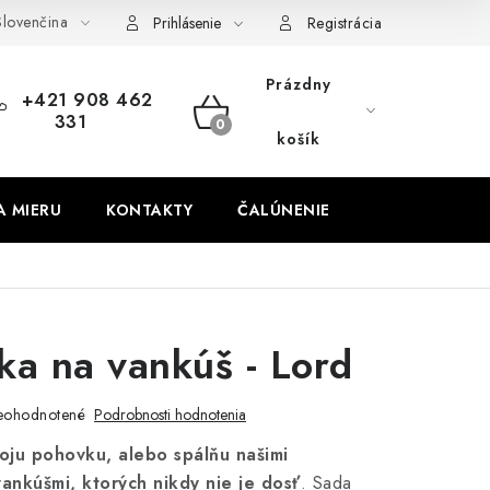
lovenčina
obných údajov
Odstúpenie od zmluvy
Prihlásenie
Registrácia
Prázdny
+421 908 462
331
NÁKUPNÝ
košík
KOŠÍK
A MIERU
KONTAKTY
ČALÚNENIE
ka na vankúš - Lord
eohodnotené
Podrobnosti hodnotenia
voju pohovku, alebo spálňu našimi
ankúšmi, ktorých nikdy nie je dosť
. Sada