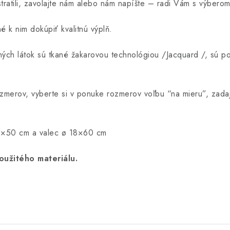
tratili, zavolajte nám alebo nám napíšte – radi Vám s výbero
é k nim dokúpiť kvalitnú výplň.
ých látok sú tkané žakarovou technológiou /Jacquard /, sú p
ozmerov, vyberte si v ponuke rozmerov voľbu “na mieru”, zad
×50 cm a valec ø 18×60 cm
oužitého materiálu.