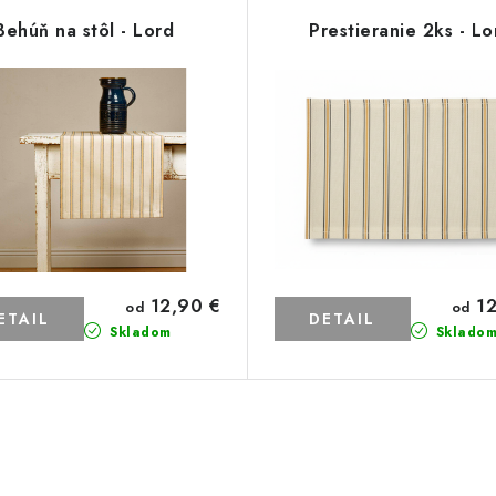
Behúň na stôl - Lord
Prestieranie 2ks - Lo
12,90 €
12
od
od
ETAIL
DETAIL
Skladom
Sklado