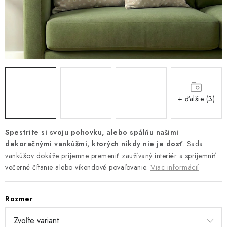
Platba a doprava
Reklamačný poriadok
Všeobecné obchodné podmienky
Ako využíváme cookies
Ochrana osobných údajov
Odstúpenie od zmluvy
+ ďalšie (3)
Spestrite si svoju pohovku, alebo spálňu našimi
dekoračnými vankúšmi, ktorých nikdy nie je dosť
. Sada
vankúšov dokáže príjemne premeniť zaužívaný interiér a spríjemniť
večerné čítanie alebo víkendové povaľovanie.
Viac informácií
Rozmer