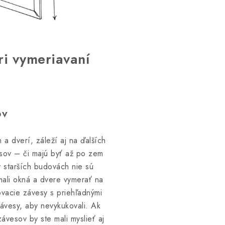
ri vymeriavaní
ov
a dverí, záleží aj na ďalších
esov – či majú byť až po zem
 starších budovách nie sú
mali okná a dvere vymerať na
vacie závesy s priehľadnými
závesy, aby nevykukovali. Ak
ávesov by ste mali myslieť aj