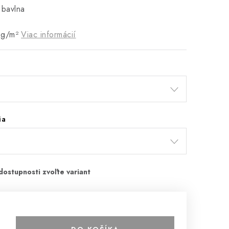
 bavlna
 g/m²
Viac informácií
ia