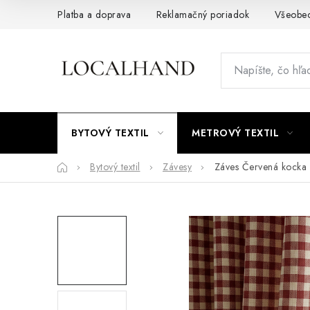
Prejsť
Platba a doprava
Reklamačný poriadok
Všeobe
na
obsah
BYTOVÝ TEXTIL
METROVÝ TEXTIL
Domov
Bytový textil
Závesy
Záves Červená kocka