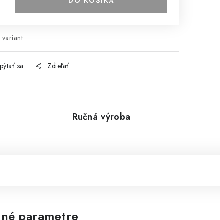
DO KOŠÍKA
 variant
pýtať sa
Zdieľať
Ručná výroba
né parametre