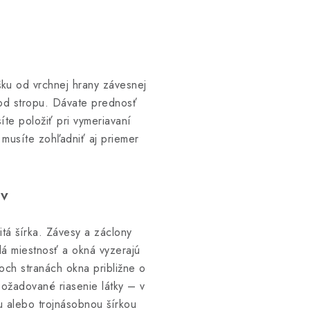
šku od vrchnej hrany závesnej
 od stropu. Dávate prednosť
te položiť pri vymeriavaní
musíte zohľadniť aj priemer
.
ov
itá šírka. Závesy a záclony
lá miestnosť a okná vyzerajú
boch stranách okna približne o
požadované riasenie látky – v
u alebo trojnásobnou šírkou