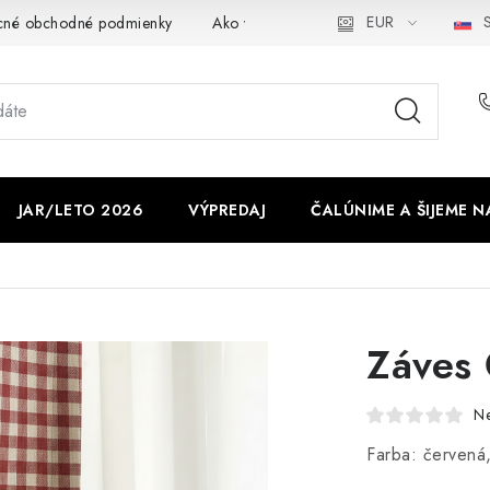
EUR
S
cné obchodné podmienky
Ako využíváme cookies
Ochrana os
JAR/LETO 2026
VÝPREDAJ
ČALÚNIME A ŠIJEME N
Záves 
N
Farba: červená