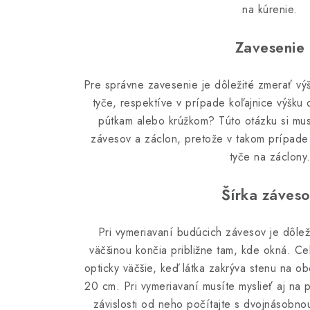
na kúrenie.
Zavesenie
Pre správne zavesenie je dôležité zmerať vý
tyče, respektíve v prípade koľajnice výšku
pútkam alebo krúžkom? Túto otázku si musí
závesov a záclon, pretože v takom prípade 
tyče na záclony
Šírka záves
Pri vymeriavaní budúcich závesov je dôlež
väčšinou končia približne tam, kde okná. Ce
opticky väčšie, keď látka zakrýva stenu na o
20 cm. Pri vymeriavaní musíte myslieť aj na 
závislosti od neho počítajte s dvojnásobno