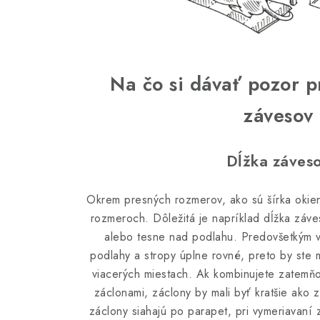
Na čo si dávať pozor p
závesov
Dĺžka záves
Okrem presných rozmerov, ako sú šírka okien 
rozmeroch. Dôležitá je napríklad dĺžka záv
alebo tesne nad podlahu. Predovšetkým v
podlahy a stropy úplne rovné, preto by ste 
viacerých miestach. Ak kombinujete zatemňo
záclonami, záclony by mali byť kratšie ako 
záclony siahajú po parapet, pri vymeriavaní z