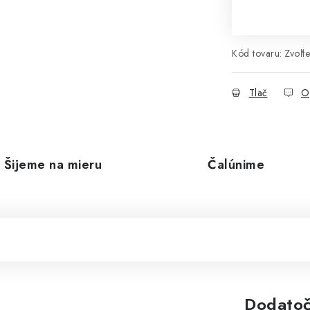
Kód tovaru:
Zvoľte
Tlač
O
Šijeme na mieru
Čalúnime
Dodatoč