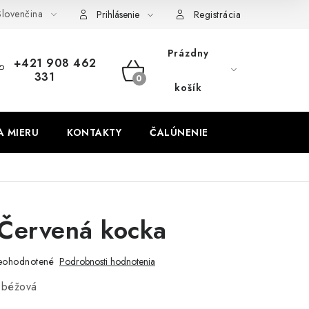
lovenčina
obných údajov
Odstúpenie od zmluvy
Prihlásenie
Registrácia
Prázdny
+421 908 462
331
NÁKUPNÝ
košík
KOŠÍK
A MIERU
KONTAKTY
ČALÚNENIE
Červená kocka
eohodnotené
Podrobnosti hodnotenia
,béžová