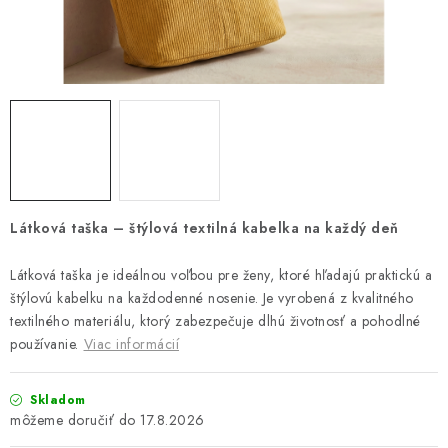
Platba a doprava
Reklamačný poriadok
Všeobecné obchodné podmienky
Ako využíváme cookies
Ochrana osobných údajov
Odstúpenie od zmluvy
Látková taška – štýlová textilná kabelka na každý deň
Látková taška je ideálnou voľbou pre ženy, ktoré hľadajú praktickú a
štýlovú kabelku na každodenné nosenie. Je vyrobená z kvalitného
textilného materiálu, ktorý zabezpečuje dlhú životnosť a pohodlné
používanie.
Viac informácií
Skladom
17.8.2026