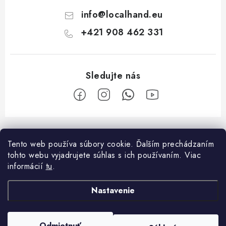
info
@
localhand.eu
+421 908 462 331
Z
á
Tento web používa súbory cookie. Ďalším prechádzaním
Facebook
p
tohto webu vyjadrujete súhlas s ich používaním. Viac
ä
informácií
tu
.
O nákupe
t
Nastavenie
i
Platba a doprava
O spoločnosti
e
Reklamačný poriadok
Kontakty
Odmietnuť