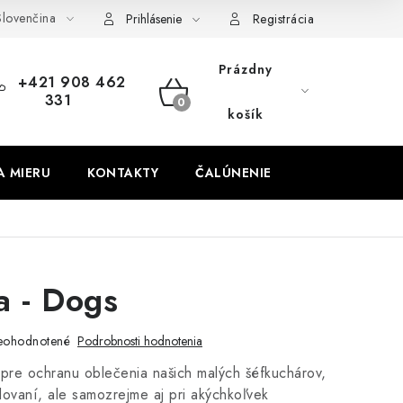
lovenčina
obných údajov
Odstúpenie od zmluvy
Prihlásenie
Registrácia
Prázdny
+421 908 462
331
NÁKUPNÝ
košík
KOŠÍK
A MIERU
KONTAKTY
ČALÚNENIE
a - Dogs
eohodnotené
Podrobnosti hodnotenia
 pre ochranu oblečenia našich malých šéfkuchárov,
alovaní, ale samozrejme aj pri akýchkoľvek