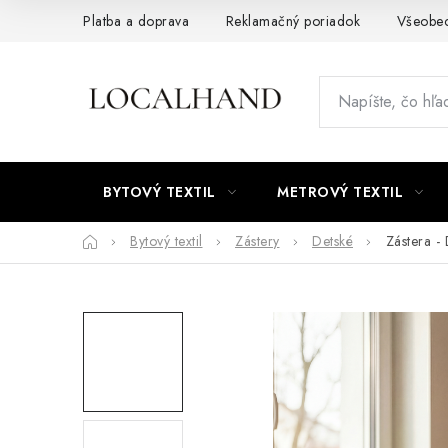
Prejsť
Platba a doprava
Reklamačný poriadok
Všeobe
na
obsah
BYTOVÝ TEXTIL
METROVÝ TEXTIL
Domov
Bytový textil
Zástery
Detské
Zástera -