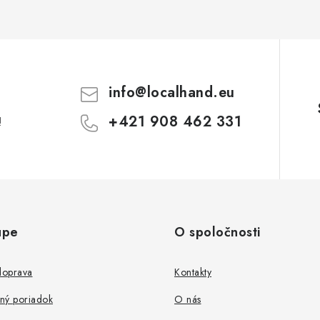
info
@
localhand.eu
+421 908 462 331
!
upe
O spoločnosti
doprava
Kontakty
ný poriadok
O nás