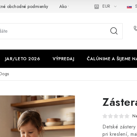
EUR
S
cné obchodné podmienky
Ako využíváme cookies
Ochrana os
JAR/LETO 2026
VÝPREDAJ
ČALÚNIME A ŠIJEME N
 Dogs
Záster
N
Detské zástery
pri kreslení, m