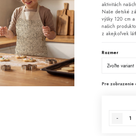
aktivitách našic
Naše detské zá
výšky 120 cm a 
našich produkto
z akejkoľvek lá
Rozmer