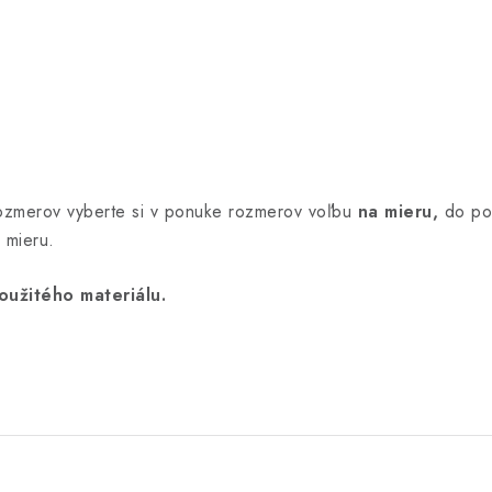
rozmerov vyberte si v ponuke rozmerov voľbu
na mieru,
do po
 mieru.
oužitého materiálu.