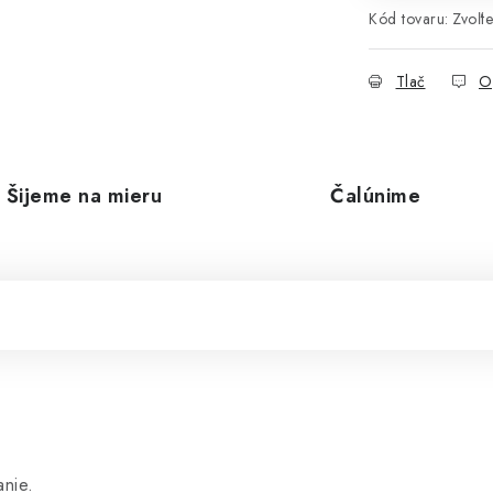
Kód tovaru:
Zvoľte
Tlač
O
Šijeme na mieru
Čalúnime
nie.