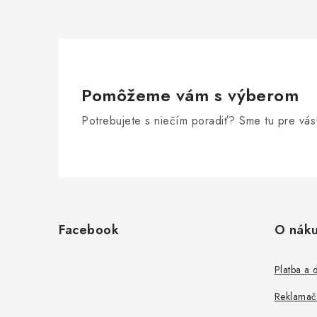
Pomôžeme vám s výberom
Potrebujete s niečím poradiť? Sme tu pre vás
Z
á
Facebook
O nák
p
ä
Platba a 
t
Reklamač