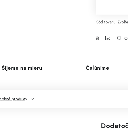
Kód tovaru:
Zvoľte
Tlač
O
Šijeme na mieru
Čalúnime
dobné produkty
Dodatoč