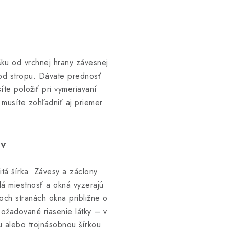
šku od vrchnej hrany závesnej
 od stropu. Dávate prednosť
te položiť pri vymeriavaní
musíte zohľadniť aj priemer
.
ov
itá šírka. Závesy a záclony
lá miestnosť a okná vyzerajú
boch stranách okna približne o
požadované riasenie látky – v
u alebo trojnásobnou šírkou