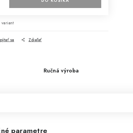
DO KOŠÍKA
 variant
pýtať sa
Zdieľať
Ručná výroba
né parametre