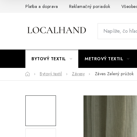
Prejsť
Platba a doprava
Reklamačný poriadok
Všeobe
na
obsah
BYTOVÝ TEXTIL
METROVÝ TEXTIL
Domov
Bytový textil
Závesy
Záves Zelený prúžok