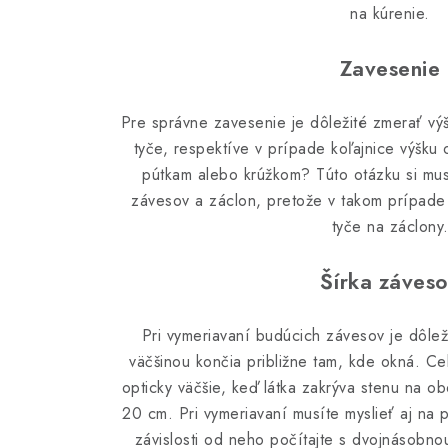
na kúrenie.
Zavesenie
Pre správne zavesenie je dôležité zmerať vý
tyče, respektíve v prípade koľajnice výšku
pútkam alebo krúžkom? Túto otázku si musí
závesov a záclon, pretože v takom prípade 
tyče na záclony
Šírka záves
Pri vymeriavaní budúcich závesov je dôlež
väčšinou končia približne tam, kde okná. Ce
opticky väčšie, keď látka zakrýva stenu na o
20 cm. Pri vymeriavaní musíte myslieť aj na 
závislosti od neho počítajte s dvojnásobno