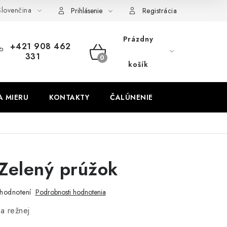
lovenčina
obných údajov
Odstúpenie od zmluvy
Prihlásenie
Registrácia
Prázdny
+421 908 462
331
NÁKUPNÝ
košík
KOŠÍK
A MIERU
KONTAKTY
ČALÚNENIE
Zelený prúžok
hodnotení
Podrobnosti hodnotenia
a režnej