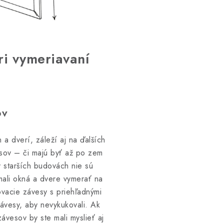
ri vymeriavaní
ov
a dverí, záleží aj na ďalších
esov – či majú byť až po zem
 starších budovách nie sú
mali okná a dvere vymerať na
vacie závesy s priehľadnými
závesy, aby nevykukovali. Ak
ávesov by ste mali myslieť aj