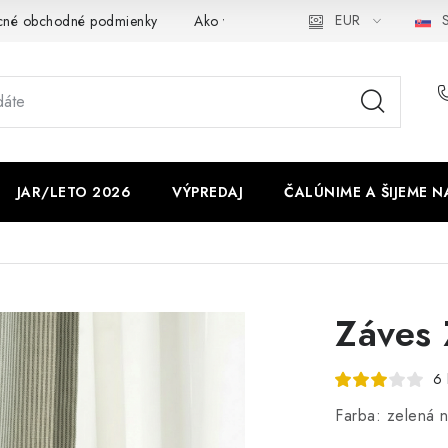
EUR
S
cné obchodné podmienky
Ako využíváme cookies
Ochrana os
JAR/LETO 2026
VÝPREDAJ
ČALÚNIME A ŠIJEME N
Záves 
6 
Farba: zelená n