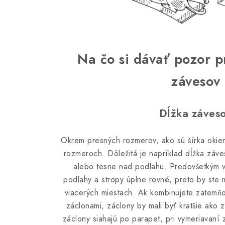
Na čo si dávať pozor p
závesov
Dĺžka záves
Okrem presných rozmerov, ako sú šírka okien 
rozmeroch. Dôležitá je napríklad dĺžka záv
alebo tesne nad podlahu. Predovšetkým v
podlahy a stropy úplne rovné, preto by ste 
viacerých miestach. Ak kombinujete zatemňo
záclonami, záclony by mali byť kratšie ako 
záclony siahajú po parapet, pri vymeriavaní z