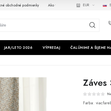
EUR
S
cné obchodné podmienky
Ako využíváme cookies
Ochrana os
JAR/LETO 2026
VÝPREDAJ
ČALÚNIME A ŠIJEME N
Záves 
N
Farba: viacfare