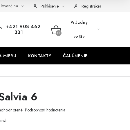
lovenčina
obných údajov
Odstúpenie od zmluvy
Prihlásenie
Registrácia
Prázdny
+421 908 462
331
NÁKUPNÝ
košík
KOŠÍK
A MIERU
KONTAKTY
ČALÚNENIE
Salvia 6
eohodnotené
Podrobnosti hodnotenia
bná