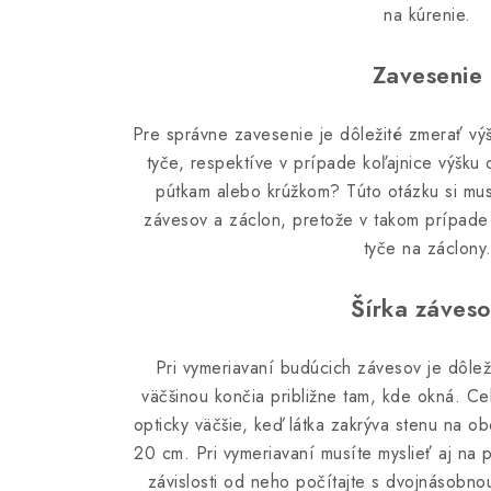
na kúrenie.
Zavesenie
Pre správne zavesenie je dôležité zmerať vý
tyče, respektíve v prípade koľajnice výšku
pútkam alebo krúžkom? Túto otázku si musí
závesov a záclon, pretože v takom prípade 
tyče na záclony
Šírka záves
Pri vymeriavaní budúcich závesov je dôlež
väčšinou končia približne tam, kde okná. Ce
opticky väčšie, keď látka zakrýva stenu na o
20 cm. Pri vymeriavaní musíte myslieť aj na 
závislosti od neho počítajte s dvojnásobno