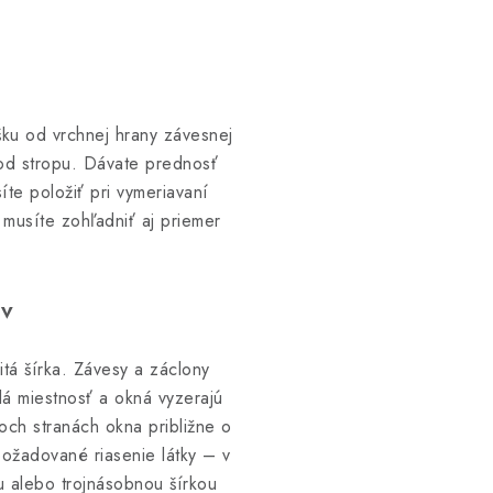
šku od vrchnej hrany závesnej
 od stropu. Dávate prednosť
te položiť pri vymeriavaní
musíte zohľadniť aj priemer
.
ov
itá šírka. Závesy a záclony
lá miestnosť a okná vyzerajú
boch stranách okna približne o
požadované riasenie látky – v
u alebo trojnásobnou šírkou