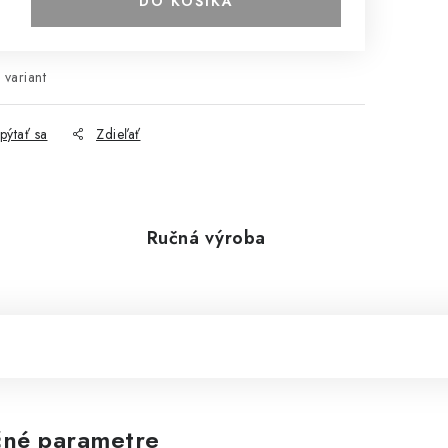
DO KOŠÍKA
 variant
pýtať sa
Zdieľať
Ručná výroba
né parametre