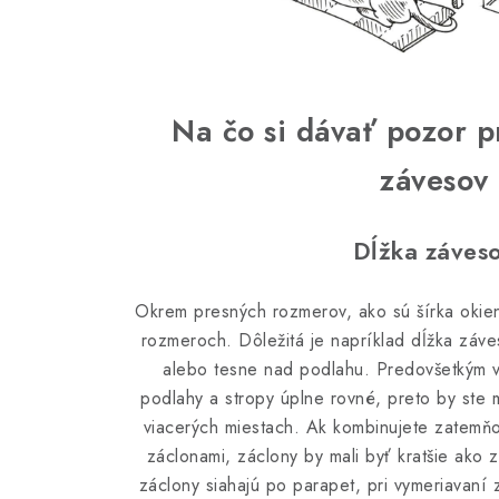
Na čo si dávať pozor p
závesov
Dĺžka záves
Okrem presných rozmerov, ako sú šírka okien 
rozmeroch. Dôležitá je napríklad dĺžka záv
alebo tesne nad podlahu. Predovšetkým v
podlahy a stropy úplne rovné, preto by ste 
viacerých miestach. Ak kombinujete zatemňo
záclonami, záclony by mali byť kratšie ako 
záclony siahajú po parapet, pri vymeriavaní z