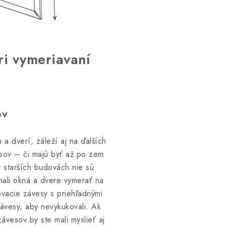
ri vymeriavaní
ov
a dverí, záleží aj na ďalších
esov – či majú byť až po zem
 starších budovách nie sú
mali okná a dvere vymerať na
vacie závesy s priehľadnými
závesy, aby nevykukovali. Ak
ávesov by ste mali myslieť aj