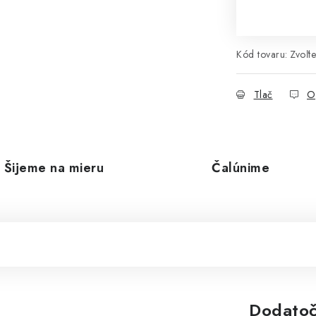
Kód tovaru:
Zvoľte
Tlač
O
Šijeme na mieru
Čalúnime
Dodatoč