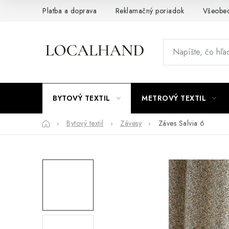
Prejsť
Platba a doprava
Reklamačný poriadok
Všeobe
na
obsah
BYTOVÝ TEXTIL
METROVÝ TEXTIL
Domov
Bytový textil
Závesy
Záves Salvia 6