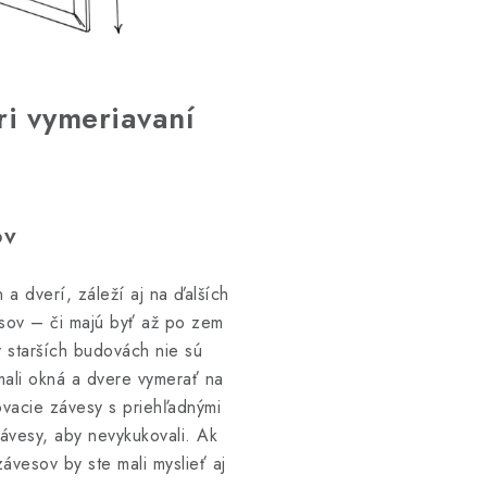
ri vymeriavaní
ov
a dverí, záleží aj na ďalších
esov – či majú byť až po zem
 starších budovách nie sú
mali okná a dvere vymerať na
vacie závesy s priehľadnými
závesy, aby nevykukovali. Ak
ávesov by ste mali myslieť aj