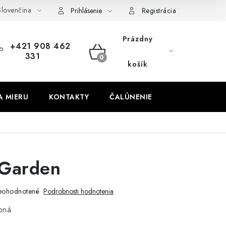
lovenčina
obných údajov
Odstúpenie od zmluvy
Prihlásenie
Registrácia
Prázdny
+421 908 462
331
NÁKUPNÝ
košík
KOŠÍK
A MIERU
KONTAKTY
ČALÚNENIE
 Garden
eohodnotené
Podrobnosti hodnotenia
bná