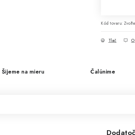
Kód tovaru:
Zvoľte
Tlač
O
Šijeme na mieru
Čalúnime
Dodatoč