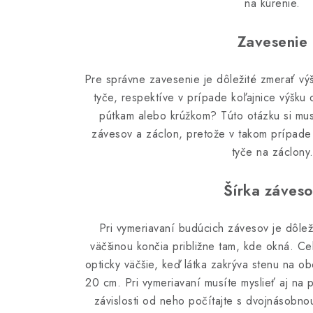
na kúrenie.
Zavesenie
Pre správne zavesenie je dôležité zmerať vý
tyče, respektíve v prípade koľajnice výšku
pútkam alebo krúžkom? Túto otázku si musí
závesov a záclon, pretože v takom prípade 
tyče na záclony
Šírka záves
Pri vymeriavaní budúcich závesov je dôlež
väčšinou končia približne tam, kde okná. Ce
opticky väčšie, keď látka zakrýva stenu na o
20 cm. Pri vymeriavaní musíte myslieť aj na 
závislosti od neho počítajte s dvojnásobno