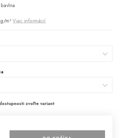
 bavlna
 g/m²
Viac informácií
ia