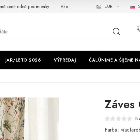
EUR
S
cné obchodné podmienky
Ako využíváme cookies
Ochrana os
JAR/LETO 2026
VÝPREDAJ
ČALÚNIME A ŠIJEME N
Záves
N
Farba: viacfare