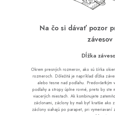
Na čo si dávať pozor p
závesov
Dĺžka záves
Okrem presných rozmerov, ako sú šírka okien 
rozmeroch. Dôležitá je napríklad dĺžka záv
alebo tesne nad podlahu. Predovšetkým v
podlahy a stropy úplne rovné, preto by ste 
viacerých miestach. Ak kombinujete zatemňo
záclonami, záclony by mali byť kratšie ako 
záclony siahajú po parapet, pri vymeriavaní z