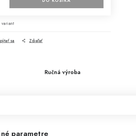
DO KOŠÍKA
 variant
pýtať sa
Zdieľať
Ručná výroba
né parametre