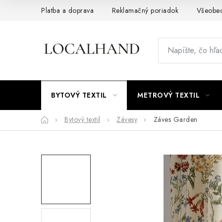
Prejsť
Platba a doprava
Reklamačný poriadok
Všeobe
na
obsah
BYTOVÝ TEXTIL
METROVÝ TEXTIL
Domov
Bytový textil
Závesy
Záves Garden