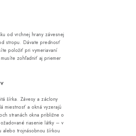
šku od vrchnej hrany závesnej
 od stropu. Dávate prednosť
te položiť pri vymeriavaní
musíte zohľadniť aj priemer
.
ov
itá šírka. Závesy a záclony
lá miestnosť a okná vyzerajú
boch stranách okna približne o
požadované riasenie látky – v
u alebo trojnásobnou šírkou