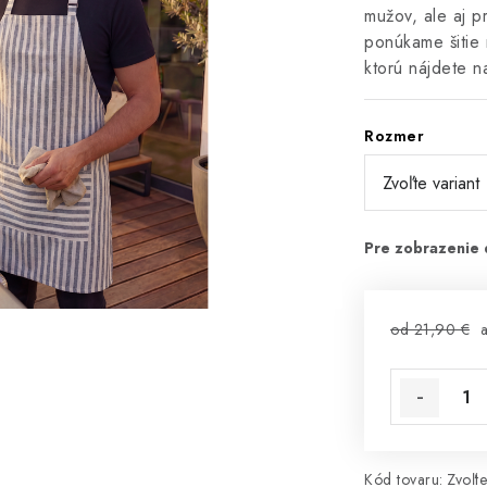
mužov, ale aj p
ponúkame šitie 
ktorú nájdete 
Rozmer
od 21,90 €
Kód tovaru:
Zvoľte