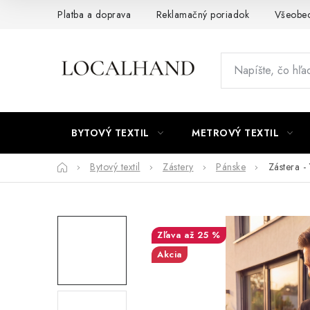
Prejsť
Platba a doprava
Reklamačný poriadok
Všeobe
na
obsah
BYTOVÝ TEXTIL
METROVÝ TEXTIL
Domov
Bytový textil
Zástery
Pánske
Zástera -
až 25 %
Akcia