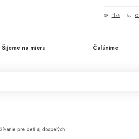
Tlač
O
Šijeme na mieru
Čalúnime
ívanie pre deti aj dospelých.