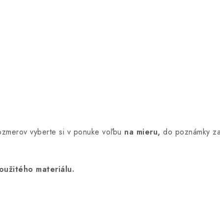
rozmerov vyberte si v ponuke voľbu
na mieru,
do poznámky za
oužitého materiálu.