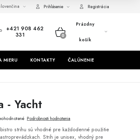
lovenčina
obných údajov
Odstúpenie od zmluvy
Prihlásenie
Registrácia
Prázdny
+421 908 462
331
NÁKUPNÝ
košík
KOŠÍK
A MIERU
KONTAKTY
ČALÚNENIE
a - Yacht
eohodnotené
Podrobnosti hodnotenia
bistro strihu sú vhodné pre každodenné použitie
stroprevádzkach. Strih je unisex, vhodný pre