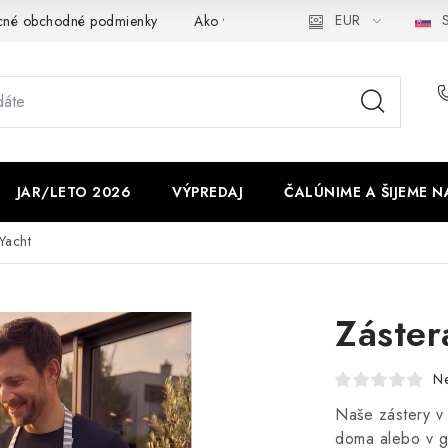
EUR
S
cné obchodné podmienky
Ako využíváme cookies
Ochrana os
JAR/LETO 2026
VÝPREDAJ
ČALÚNIME A ŠIJEME N
 Yacht
Záster
N
Naše zástery v 
doma alebo v ga