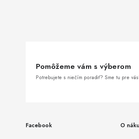
Pomôžeme vám s výberom
Potrebujete s niečím poradiť? Sme tu pre vás
Z
á
Facebook
O nák
p