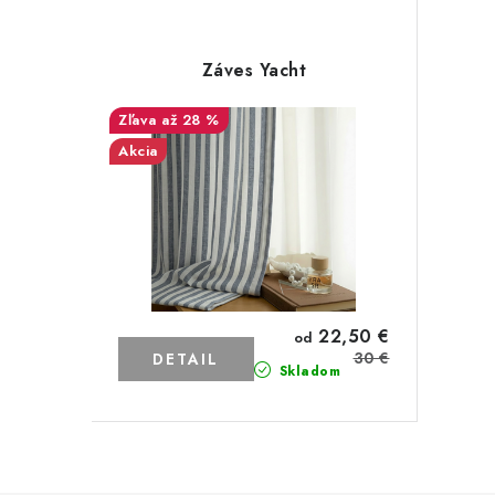
Záves Yacht
až 28 %
Akcia
22,50 €
od
30 €
DETAIL
Skladom