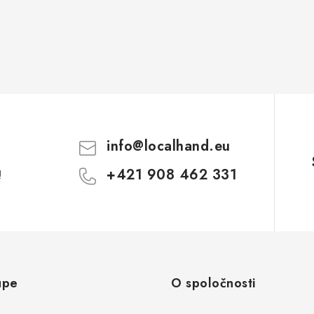
info
@
localhand.eu
+421 908 462 331
!
upe
O spoločnosti