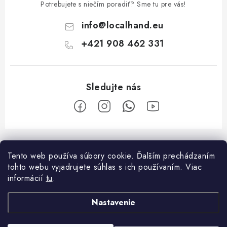
Potrebujete s niečím poradiť? Sme tu pre vás!
info
@
localhand.eu
+421 908 462 331
Z
á
Tento web používa súbory cookie. Ďalším prechádzaním
Facebook
p
tohto webu vyjadrujete súhlas s ich používaním. Viac
ä
informácií
tu
.
O nákupe
t
Nastavenie
i
Platba a doprava
O spoločnosti
e
Reklamačný poriadok