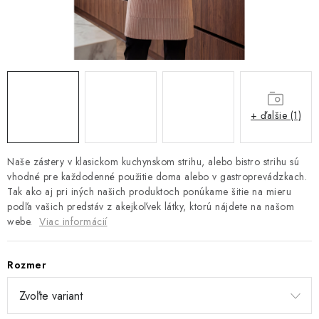
Platba a doprava
Reklamačný poriadok
Všeobecné obchodné podmienky
Ako využíváme cookies
Ochrana osobných údajov
Odstúpenie od zmluvy
+ ďalšie (1)
Naše zástery v klasickom kuchynskom strihu, alebo bistro strihu sú
vhodné pre každodenné použitie doma alebo v gastroprevádzkach.
Tak ako aj pri iných našich produktoch ponúkame šitie na mieru
podľa vašich predstáv z akejkoľvek látky, ktorú nájdete na našom
webe.
Viac informácií
Rozmer