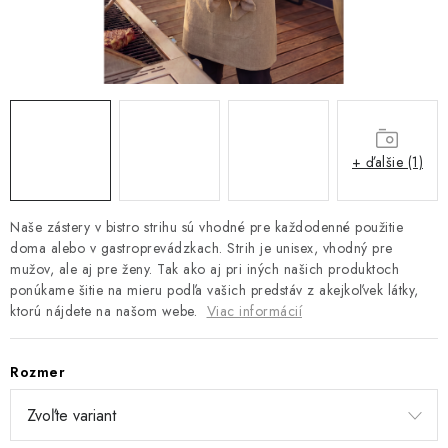
Platba a doprava
Reklamačný poriadok
Všeobecné obchodné podmienky
Ako využíváme cookies
Ochrana osobných údajov
Odstúpenie od zmluvy
+ ďalšie (1)
Naše zástery v bistro strihu sú vhodné pre každodenné použitie
doma alebo v gastroprevádzkach. Strih je unisex, vhodný pre
mužov, ale aj pre ženy. Tak ako aj pri iných našich produktoch
ponúkame šitie na mieru podľa vašich predstáv z akejkoľvek látky,
ktorú nájdete na našom webe.
Viac informácií
Rozmer