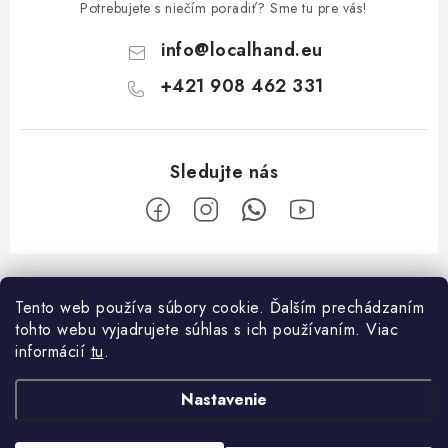
Potrebujete s niečím poradiť? Sme tu pre vás!
info
@
localhand.eu
+421 908 462 331
Z
á
Tento web používa súbory cookie. Ďalším prechádzaním
Facebook
p
tohto webu vyjadrujete súhlas s ich používaním. Viac
ä
informácií
tu
.
O nákupe
t
Nastavenie
i
Platba a doprava
O spoločnosti
e
Reklamačný poriadok