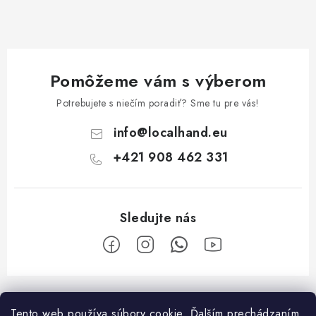
Pomôžeme vám s výberom
Potrebujete s niečím poradiť? Sme tu pre vás!
info
@
localhand.eu
+421 908 462 331
Z
á
Tento web používa súbory cookie. Ďalším prechádzaním