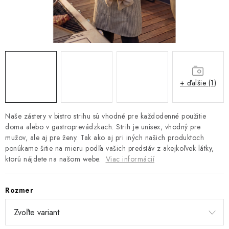
Platba a doprava
Reklamačný poriadok
Všeobecné obchodné podmienky
Ako využíváme cookies
Ochrana osobných údajov
Odstúpenie od zmluvy
+ ďalšie (1)
Naše zástery v bistro strihu sú vhodné pre každodenné použitie
doma alebo v gastroprevádzkach. Strih je unisex, vhodný pre
mužov, ale aj pre ženy. Tak ako aj pri iných našich produktoch
ponúkame šitie na mieru podľa vašich predstáv z akejkoľvek látky,
ktorú nájdete na našom webe.
Viac informácií
Rozmer