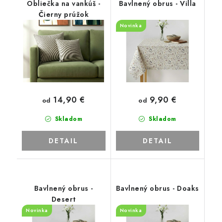
Obliečka na vankúš -
Bavlnený obrus - Villa
Čierny prúžok
Novinka
14,90 €
9,90 €
od
od
Skladom
Skladom
DETAIL
DETAIL
Bavlnený obrus -
Bavlnený obrus - Doaks
Desert
Novinka
Novinka