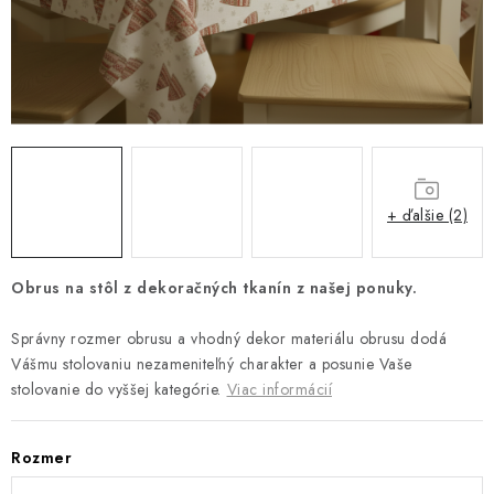
Platba a doprava
Reklamačný poriadok
Všeobecné obchodné podmienky
Ako využíváme cookies
Ochrana osobných údajov
Odstúpenie od zmluvy
+ ďalšie (2)
Obrus na stôl z dekoračných tkanín z našej ponuky.
Správny rozmer obrusu a vhodný dekor materiálu obrusu dodá
Vášmu stolovaniu nezameniteľný charakter a posunie Vaše
stolovanie do vyššej kategórie.
Viac informácií
Rozmer