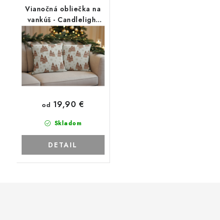
Vianočná obliečka na
vankúš - Candlelight
white
19,90 €
od
Skladom
DETAIL