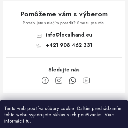
Pomôžeme vám s výberom
Potrebujete s niečím poradiť? Sme tu pre vás!
info
@
localhand.eu
+421 908 462 331
Z
á
Tento web používa súbory cookie. Ďalším prechádzaním
Facebook
p
tohto webu vyjadrujete súhlas s ich používaním. Viac
ä
informácií
tu
.
O nákupe