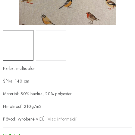
Platba a doprava
Reklamačný poriadok
Všeobecné obchodné podmienky
Ako využíváme cookies
Ochrana osobných údajov
Odstúpenie od zmluvy
Farba: multicolor
Šírka: 140 cm
Materiál: 80% bavlna, 20% polyester
Hmotnosť: 210g/m2
Pôvod: vyrobené v EÚ
Viac informácií