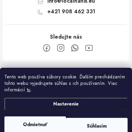
info
@
localhand.eu
+421 908 462 331
Z
á
Tento web používa súbory cookie. Ďalším prechádzaním
Facebook
p
tohto webu vyjadrujete súhlas s ich používaním. Viac
ä
informácií
tu
.
O nákupe
t
Nastavenie
i
Platba a doprava
O spoločnosti
e
Reklamačný poriadok
Kontakty
Odmietnuť
Súhlasím
Copyright 2026
Localhand
. Všetky práva vyhradené.
Všeobecné obchodné podmienky
O nás