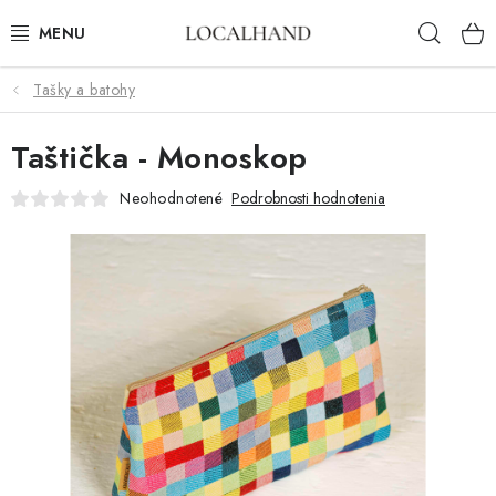
Prejsť
Hľad
na
obsah
Tašky a batohy
BYTOVÝ TEXTIL
Taštička - Monoskop
METROVÝ TEXTIL
Neohodnotené
Podrobnosti hodnotenia
JAR/LETO 2026
VÝPREDAJ
ČALÚNIME A ŠIJEME NA MIERU
KONTAKTY
ČALÚNENIE