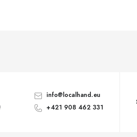
info
@
localhand.eu
+421 908 462 331
!