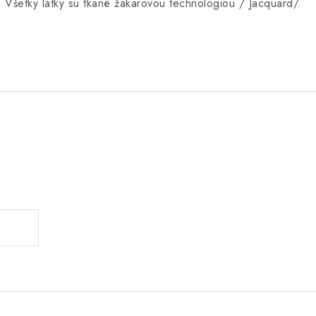
 Všetky látky sú tkané žakarovou technológiou / Jacquard/.