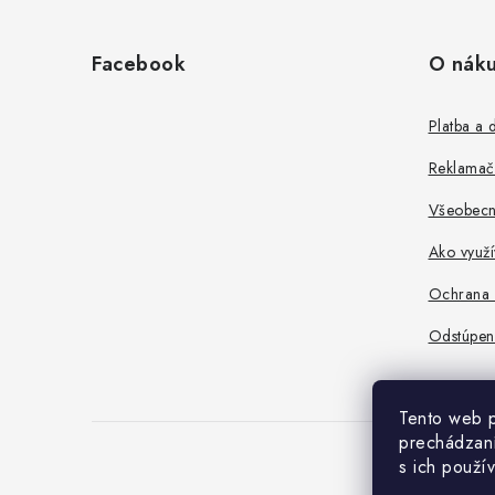
Z
á
Facebook
O nák
p
ä
Platba a 
t
Reklamač
i
Všeobecn
e
Ako využ
Ochrana 
Odstúpen
Tento web p
prechádzaní
s ich použí