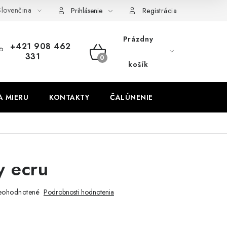
lovenčina
obných údajov
Odstúpenie od zmluvy
Prihlásenie
Registrácia
Prázdny
+421 908 462
331
NÁKUPNÝ
košík
KOŠÍK
A MIERU
KONTAKTY
ČALÚNENIE
y ecru
eohodnotené
Podrobnosti hodnotenia