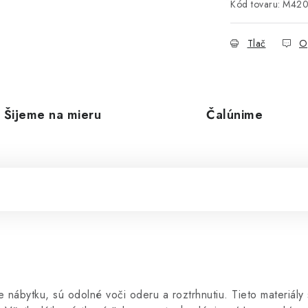
Kód tovaru:
M42
Tlač
O
Šijeme na mieru
Čalúnime
e nábytku, sú odolné voči oderu a roztrhnutiu. Tieto materiál