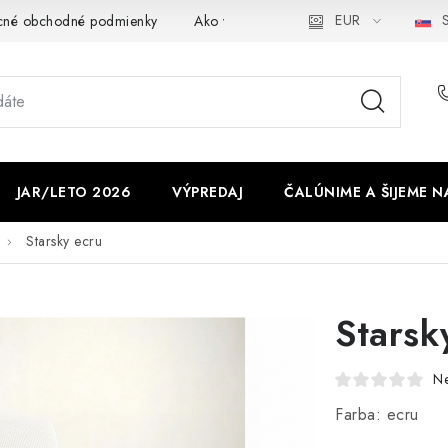
EUR
S
cné obchodné podmienky
Ako využíváme cookies
Ochrana os
JAR/LETO 2026
VÝPREDAJ
ČALÚNIME A ŠIJEME N
Starsky ecru
Starsk
N
Farba: ecru