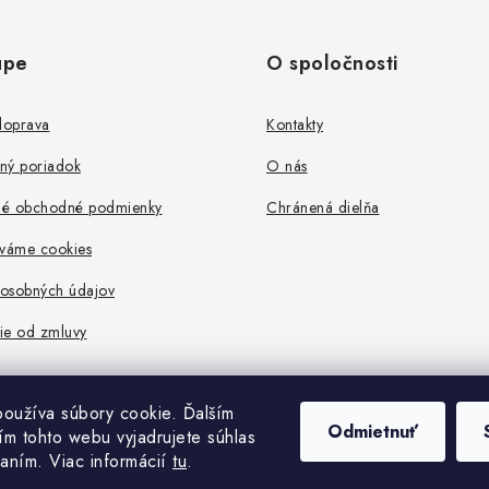
upe
O spoločnosti
doprava
Kontakty
ný poriadok
O nás
é obchodné podmienky
Chránená dielňa
íváme cookies
osobných údajov
ie od zmluvy
oužíva súbory cookie. Ďalším
Odmietnuť
m tohto webu vyjadrujete súhlas
vaním. Viac informácií
tu
.
Copyright 2026
Localhand
. Všetky práva vyhradené.