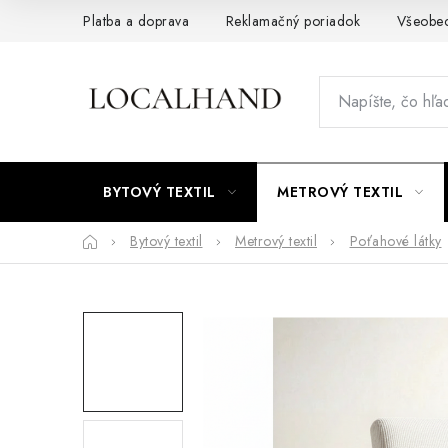
Prejsť
Platba a doprava
Reklamačný poriadok
Všeobe
na
obsah
BYTOVÝ TEXTIL
METROVÝ TEXTIL
Domov
Bytový textil
Metrový textil
Poťahové látky