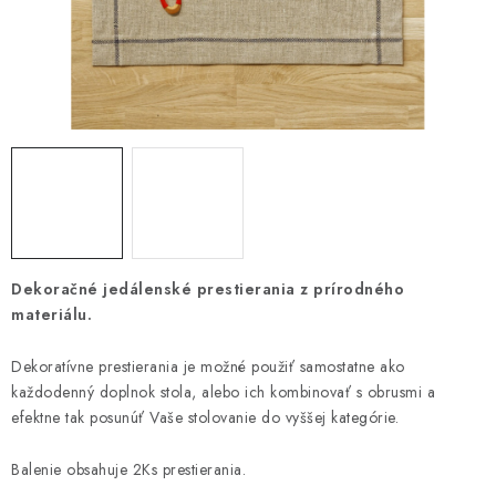
Platba a doprava
Reklamačný poriadok
Všeobecné obchodné podmienky
Ako využíváme cookies
Ochrana osobných údajov
Odstúpenie od zmluvy
Dekoračné jedálenské prestierania z prírodného
materiálu.
Dekoratívne prestierania je možné použiť samostatne ako
každodenný doplnok stola, alebo ich kombinovať s obrusmi a
efektne tak posunúť Vaše stolovanie do vyššej kategórie.
Balenie obsahuje 2Ks prestierania.