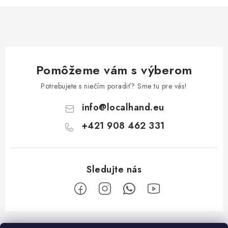
Pomôžeme vám s výberom
Potrebujete s niečím poradiť? Sme tu pre vás!
info
@
localhand.eu
+421 908 462 331
Z