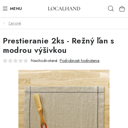
Prejsť
Hľad
na
obsah
Ľanové
BYTOVÝ TEXTIL
Prestieranie 2ks - Režný ľan s
METROVÝ TEXTIL
modrou výšivkou
JAR/LETO 2026
Neohodnotené
Podrobnosti hodnotenia
VÝPREDAJ
ČALÚNIME A ŠIJEME NA MIERU
KONTAKTY
ČALÚNENIE