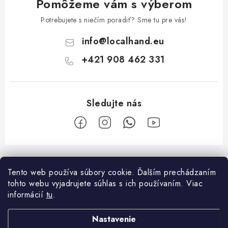
Pomôžeme vám s výberom
Potrebujete s niečím poradiť? Sme tu pre vás!
info
@
localhand.eu
+421 908 462 331
Z
á
Tento web používa súbory cookie. Ďalším prechádzaním
Facebook
p
tohto webu vyjadrujete súhlas s ich používaním. Viac
ä
informácií
tu
.
O nákupe
t
Nastavenie
i
Platba a doprava
O spoločnosti