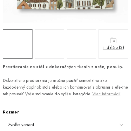
Platba a doprava
Reklamačný poriadok
Všeobecné obchodné podmienky
Ako využíváme cookies
Ochrana osobných údajov
Odstúpenie od zmluvy
+ ďalšie (2)
Prestierania na stôl z dekoračných tkanín z našej ponuky.
Dekoratívne prestierania je možné použiť samostatne ako
každodenný doplnok stola alebo ich kombinovať s obrusmi a efektne
tak posunúť Vaše stolovanie do vyššej kategórie.
Viac informácií
Rozmer