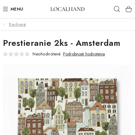
Prejsť
Hľad
na
obsah
Bavlnené
BYTOVÝ TEXTIL
Prestieranie 2ks - Amsterdam
METROVÝ TEXTIL
Neohodnotené
Podrobnosti hodnotenia
JAR/LETO 2026
VÝPREDAJ
ČALÚNIME A ŠIJEME NA MIERU
KONTAKTY
ČALÚNENIE