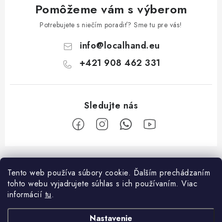
Pomôžeme vám s výberom
Potrebujete s niečím poradiť? Sme tu pre vás!
info
@
localhand.eu
+421 908 462 331
Z
á
Tento web používa súbory cookie. Ďalším prechádzaním
Facebook
p
tohto webu vyjadrujete súhlas s ich používaním. Viac
ä
informácií
tu
.
O nákupe
t
Nastavenie
i
Platba a doprava