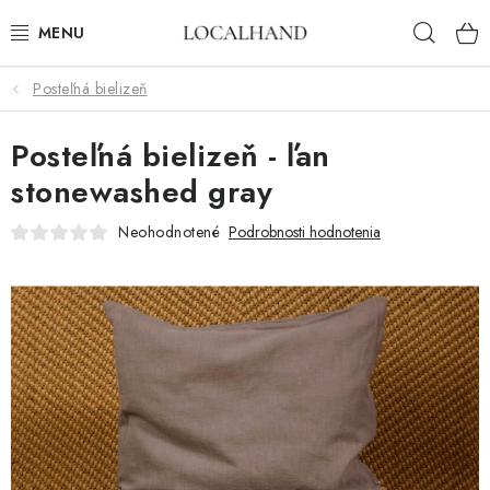
Prejsť
Hľad
na
obsah
Posteľná bielizeň
BYTOVÝ TEXTIL
Posteľná bielizeň - ľan
METROVÝ TEXTIL
stonewashed gray
JAR/LETO 2026
Neohodnotené
Podrobnosti hodnotenia
VÝPREDAJ
ČALÚNIME A ŠIJEME NA MIERU
KONTAKTY
ČALÚNENIE