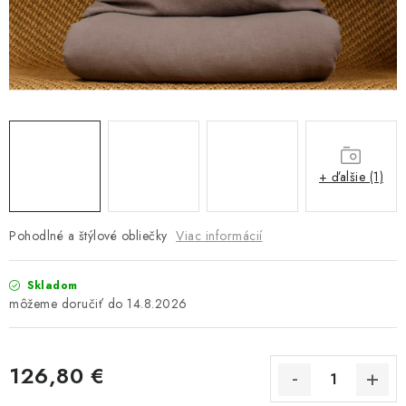
Platba a doprava
Reklamačný poriadok
Všeobecné obchodné podmienky
Ako využíváme cookies
Ochrana osobných údajov
Odstúpenie od zmluvy
+ ďalšie (1)
Pohodlné a štýlové obliečky
Viac informácií
Skladom
14.8.2026
126,80 €