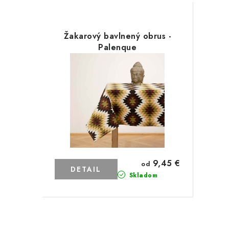
Žakarový bavlnený obrus -
Palenque
9,45 €
od
DETAIL
Skladom