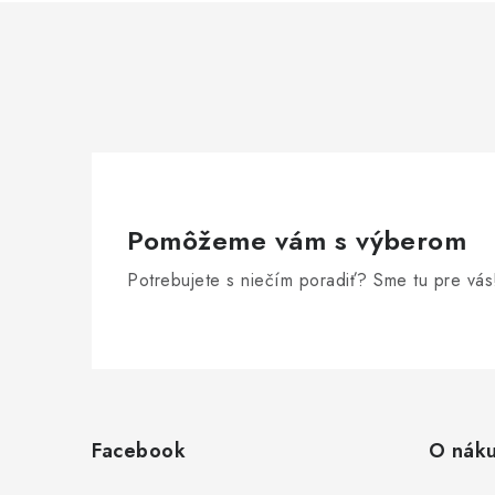
Pomôžeme vám s výberom
Potrebujete s niečím poradiť? Sme tu pre vás
Z
á
Facebook
O nák
p