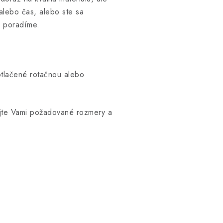
alebo čas, alebo ste sa
m poradíme.
otlačené rotačnou alebo
ajte Vami požadované rozmery a