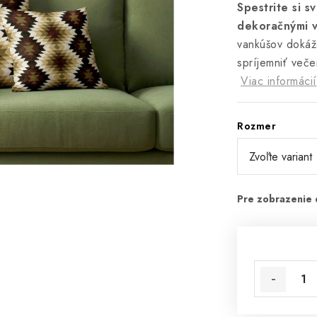
Spestrite si s
dekoračnými v
vankúšov dokáže
spríjemniť veče
Viac informácií
Rozmer