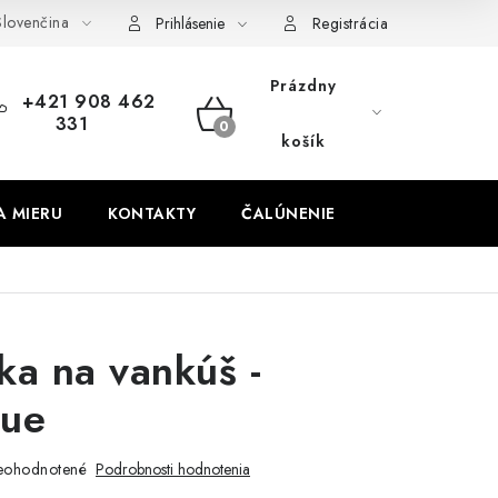
lovenčina
obných údajov
Odstúpenie od zmluvy
Prihlásenie
Registrácia
Prázdny
+421 908 462
331
NÁKUPNÝ
košík
KOŠÍK
A MIERU
KONTAKTY
ČALÚNENIE
ka na vankúš -
que
eohodnotené
Podrobnosti hodnotenia