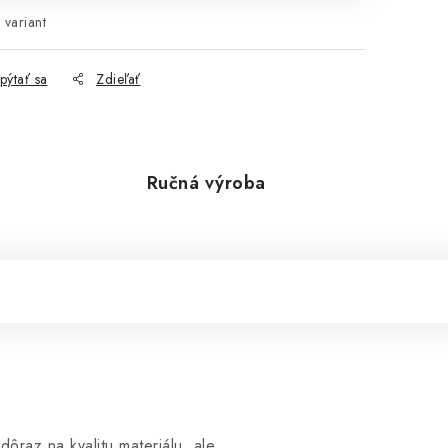
 variant
pýtať sa
Zdieľať
Ručná výroba
dôraz na kvalitu materiálu, ale