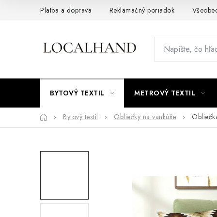
Prejsť
Platba a doprava
Reklamačný poriadok
Všeobe
na
obsah
BYTOVÝ TEXTIL
METROVÝ TEXTIL
Domov
Bytový textil
Obliečky na vankúše
Obliečk