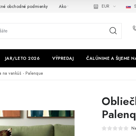
EUR
S
cné obchodné podmienky
Ako využíváme cookies
Ochrana os
JAR/LETO 2026
VÝPREDAJ
ČALÚNIME A ŠIJEME N
a na vankúš - Palenque
Oblieč
Palen
N