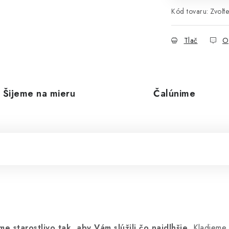
Kód tovaru:
Zvoľte
Tlač
O
Šijeme na mieru
Čalúnime
 starostlivo tak, aby Vám slúžili čo najdlhšie
. Kladieme 