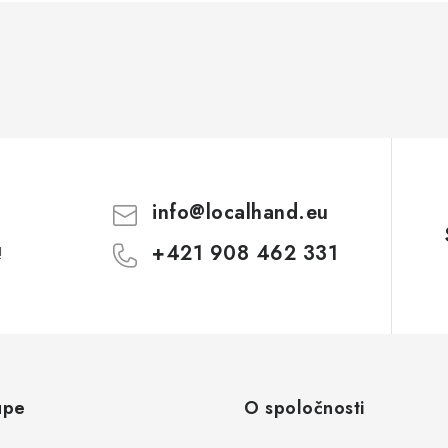
info
@
localhand.eu
+421 908 462 331
!
upe
O spoločnosti