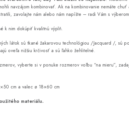
y mohli navzájom kombinovať. Ak na kombinovanie nemáte chuť 
tratili, zavolajte nám alebo nám napíšte – radi Vám s výbero
é k nim dokúpiť kvalitnú výplň.
ých látok sú tkané žakarovou technológiou /Jacquard /, sú p
jú oveľa nižšiu krčivosť a sú ľahko žehlitelné.
ozmerov, vyberte si v ponuke rozmerov voľbu “na mieru”, zad
×50 cm a valec ø 18×60 cm
oužitého materiálu.