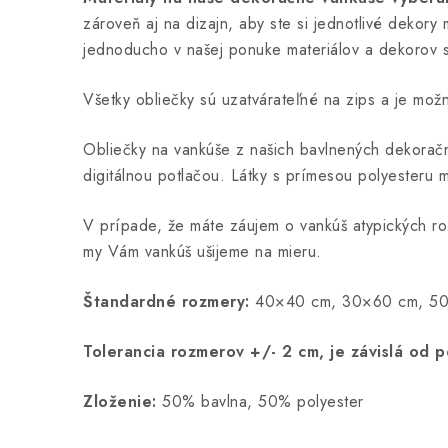
zároveň aj na dizajn, aby ste si jednotlivé dekor
jednoducho v našej ponuke materiálov a dekorov s
Všetky obliečky sú uzatvárateľné na zips a je možn
Obliečky na vankúše z našich bavlnených dekoračn
digitálnou potlačou. Látky s prímesou polyesteru ma
V prípade, že máte záujem o vankúš atypických r
my Vám vankúš ušijeme na mieru.
Štandardné rozmery:
40×40 cm, 30×60 cm, 50
Tolerancia rozmerov +/- 2 cm, je závislá od p
Zloženie:
50% bavlna, 50% polyester