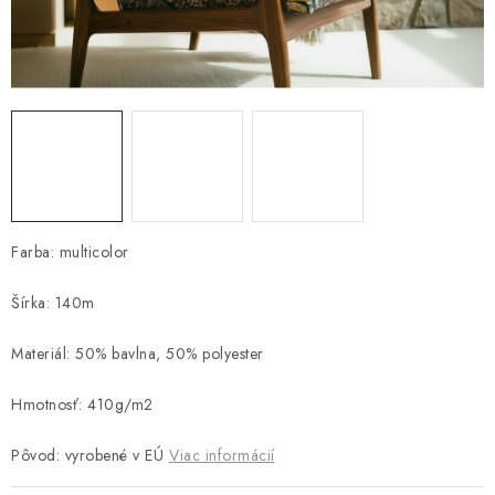
Platba a doprava
Reklamačný poriadok
Všeobecné obchodné podmienky
Ako využíváme cookies
Ochrana osobných údajov
Odstúpenie od zmluvy
Farba: multicolor
Šírka: 140m
Materiál: 50% bavlna, 50% polyester
Hmotnosť: 410g/m2
Pôvod: vyrobené v EÚ
Viac informácií