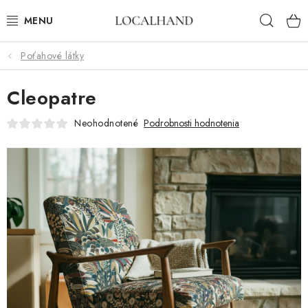
Prejsť
Hľad
na
obsah
Poťahové látky
BYTOVÝ TEXTIL
Cleopatre
METROVÝ TEXTIL
Neohodnotené
Podrobnosti hodnotenia
JAR/LETO 2026
VÝPREDAJ
ČALÚNIME A ŠIJEME NA MIERU
KONTAKTY
ČALÚNENIE