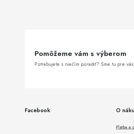
Pomôžeme vám s výberom
Potrebujete s niečím poradiť? Sme tu pre vás
Z
á
Facebook
O nák
p
ä
Platba a 