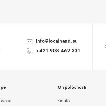
info
@
localhand.eu
+421 908 462 331
!
upe
O spoločnosti
doprava
Kontakty