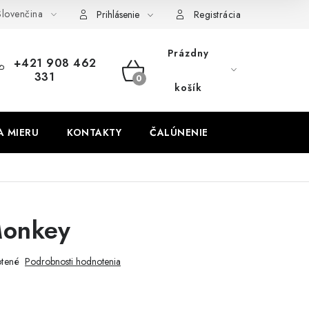
lovenčina
obných údajov
Odstúpenie od zmluvy
Prihlásenie
Registrácia
Prázdny
+421 908 462
331
NÁKUPNÝ
košík
KOŠÍK
A MIERU
KONTAKTY
ČALÚNENIE
Monkey
tené
Podrobnosti hodnotenia