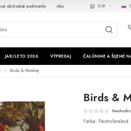
EUR
S
cné obchodné podmienky
Ako využíváme cookies
Ochrana os
JAR/LETO 2026
VÝPREDAJ
ČALÚNIME A ŠIJEME N
y
Birds & Monkey
Birds & 
Neohodno
Farba: Pestrofarebná