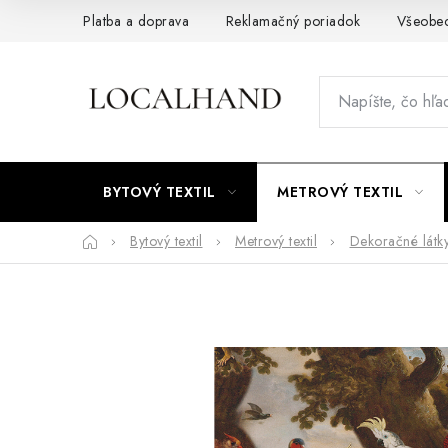
Prejsť
Platba a doprava
Reklamačný poriadok
Všeobe
na
obsah
BYTOVÝ TEXTIL
METROVÝ TEXTIL
Domov
Bytový textil
Metrový textil
Dekoračné látk