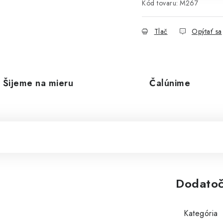
Kód tovaru:
M267
Tlač
Opýtať sa
Šijeme na mieru
Čalúnime
Dodatoč
Kategória