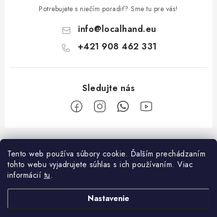
Potrebujete s niečím poradiť? Sme tu pre vás!
info
@
localhand.eu
+421 908 462 331
Z
á
Tento web používa súbory cookie. Ďalším prechádzaním
Facebook
p
tohto webu vyjadrujete súhlas s ich používaním. Viac
ä
informácií
tu
.
O nákupe
t
Nastavenie
i
Platba a doprava
O spoločnosti
e