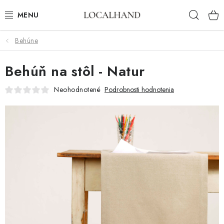
Prejsť
Hľad
na
obsah
Behúne
BYTOVÝ TEXTIL
Behúň na stôl - Natur
METROVÝ TEXTIL
Neohodnotené
Podrobnosti hodnotenia
JAR/LETO 2026
VÝPREDAJ
ČALÚNIME A ŠIJEME NA MIERU
KONTAKTY
ČALÚNENIE