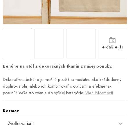
Platba a doprava
Reklamačný poriadok
Všeobecné obchodné podmienky
Ako využíváme cookies
Ochrana osobných údajov
Odstúpenie od zmluvy
+ ďalšie (1)
Behúne na stôl z dekoračných tkanín z našej ponuky.
Dekoratívne behúne je možné použiť samostatne ako každodenný
doplnok stola, alebo ich kombinovať s obrusmi a efektne tak
posunúť Vaše stolovanie do vyššej kategórie.
Viac informácií
Rozmer