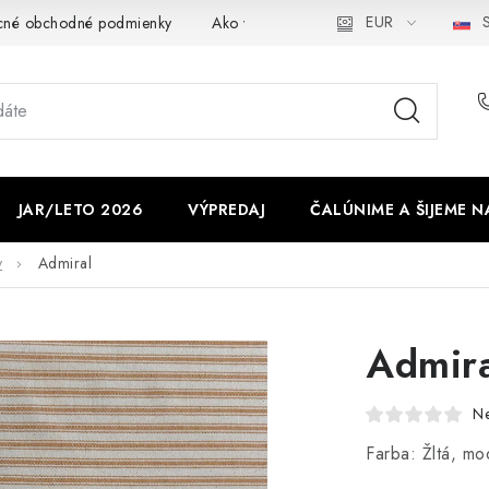
EUR
S
cné obchodné podmienky
Ako využíváme cookies
Ochrana os
JAR/LETO 2026
VÝPREDAJ
ČALÚNIME A ŠIJEME N
y
Admiral
Admira
N
Farba: Žltá, mo