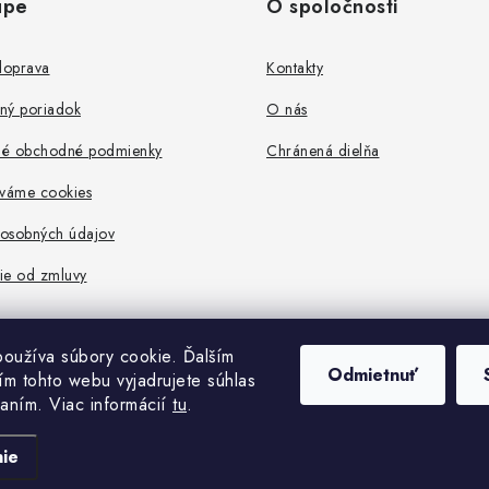
upe
O spoločnosti
doprava
Kontakty
ný poriadok
O nás
é obchodné podmienky
Chránená dielňa
íváme cookies
osobných údajov
ie od zmluvy
oužíva súbory cookie. Ďalším
Odmietnuť
m tohto webu vyjadrujete súhlas
vaním. Viac informácií
tu
.
Copyright 2026
Localhand
. Všetky práva vyhradené.
Vytvoril Shoptet
ie