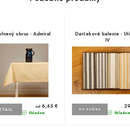
vlnený obrus - Admiral
Darčekové balenie - Ut
IV
6,45 €
29
od
ETAIL
DO KOŠÍKA
Skladom
Sklado