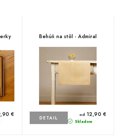
ierky
Behúň na stôl - Admiral
12,90 €
,90 €
od
DETAIL
m
Skladom