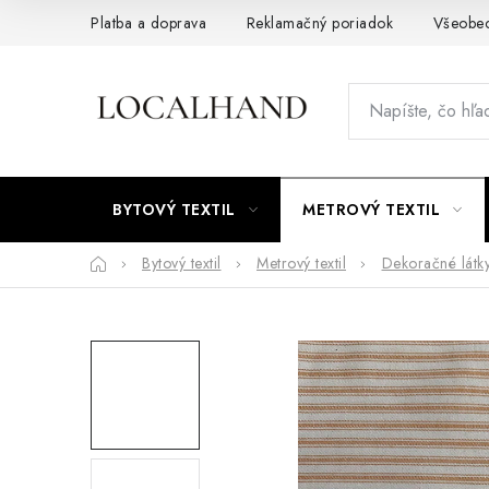
Prejsť
Platba a doprava
Reklamačný poriadok
Všeobe
na
obsah
BYTOVÝ TEXTIL
METROVÝ TEXTIL
Domov
Bytový textil
Metrový textil
Dekoračné látk