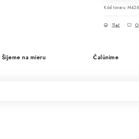
Kód tovaru:
M42
Tlač
O
Šijeme na mieru
Čalúnime