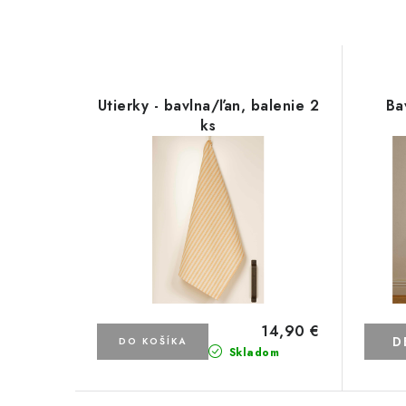
Utierky - bavlna/ľan, balenie 2
Ba
ks
14,90 €
D
DO KOŠÍKA
Skladom