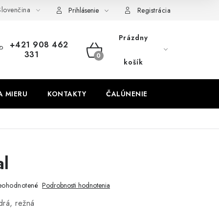
lovenčina
obných údajov
Odstúpenie od zmluvy
Prihlásenie
Registrácia
Prázdny
+421 908 462
331
NÁKUPNÝ
košík
KOŠÍK
A MIERU
KONTAKTY
ČALÚNENIE
l
eohodnotené
Podrobnosti hodnotenia
drá, režná