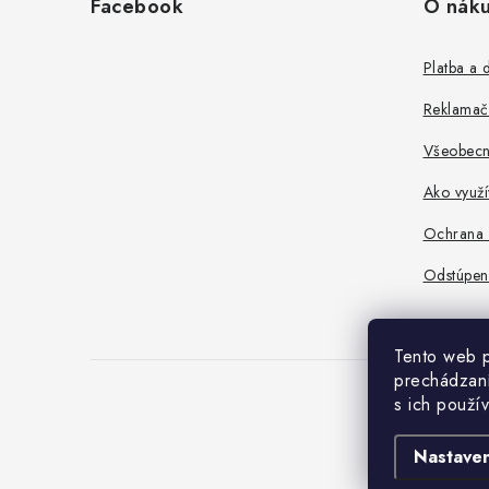
Facebook
O nák
p
ä
Platba a 
t
Reklamač
i
Všeobecn
e
Ako využ
Ochrana 
Odstúpen
Tento web p
prechádzaní
s ich použí
Nastaven