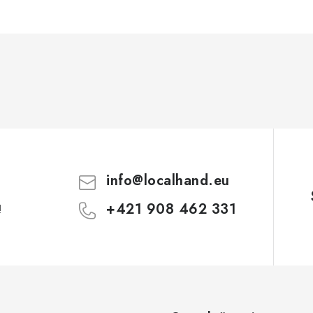
info
@
localhand.eu
+421 908 462 331
!