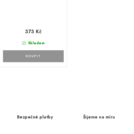
373 Kč
Skladem
O
v
l
á
d
Bezpečné platby
Šijeme na míru
a
c