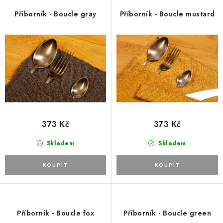
Platba a doprava
Reklamační řád
r
p
Příborník - Boucle gray
Příborník - Boucle mustard
Všeobecné obchodní podmínky
Jak využíváme cookies
o
r
Ochrana osobních údajů
Odstoupení od smlouvy
d
o
u
d
k
u
t
k
ů
t
ů
373 Kč
373 Kč
Skladem
Skladem
Příborník - Boucle fox
Příborník - Boucle green