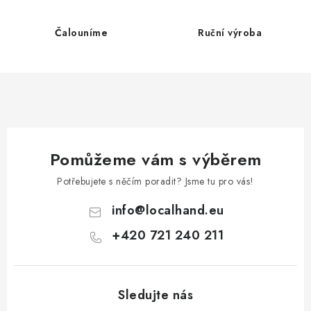
í
p
Čalouníme
Ruční výroba
r
v
k
y
v
ý
p
Pomůžeme vám s výběrem
i
Potřebujete s něčím poradit? Jsme tu pro vás!
s
u
info
@
localhand.eu
+420 721 240 211