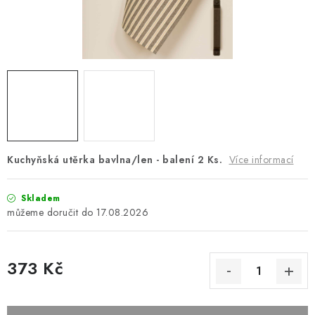
Platba a doprava
Reklamační řád
Všeobecné obchodní podmínky
Jak využíváme cookies
Ochrana osobních údajů
Odstoupení od smlouvy
Kuchyňská utěrka bavlna/len - balení 2 Ks.
Více informací
Skladem
17.08.2026
373 Kč