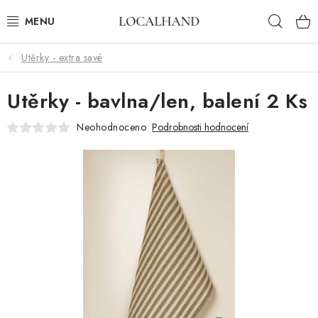
Přejít
Hleda
na
obsah
Utěrky - extra savé
BYTOVÝ TEXTIL
Utěrky - bavlna/len, balení 2 Ks
METROVÝ TEXTIL
Neohodnoceno
Podrobnosti hodnocení
JARO/ LÉTO 2026
VÝPRODEJ
ČALOUNÍME A ŠIJEME NA MÍRU
KONTAKTY
ČALOUNĚNÍ