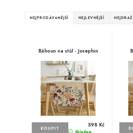
Ř
NEJPRODÁVANĚJŠÍ
NEJLEVNĚJŠÍ
NEJDRAŽ
a
V
z
ý
e
Běhoun na stůl - Josephin
B
p
n
i
í
s
p
p
r
r
o
o
d
d
598 Kč
u
Skladem