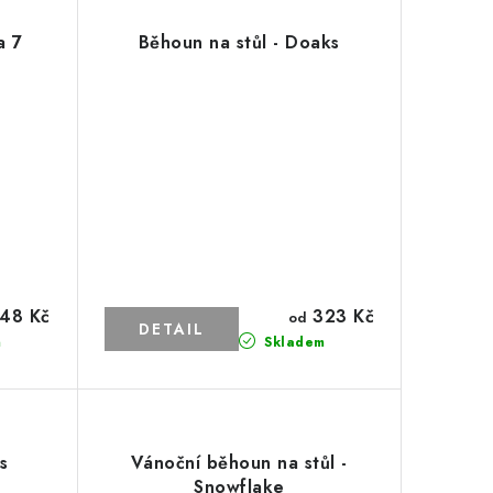
a 7
Běhoun na stůl - Doaks
48 Kč
323 Kč
od
m
Skladem
s
Vánoční běhoun na stůl -
Snowflake