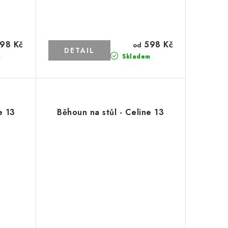
98 Kč
598 Kč
od
m
Skladem
e 13
Běhoun na stůl - Celine 13