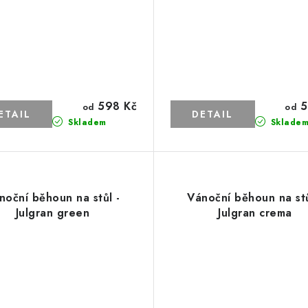
598 Kč
5
od
od
Skladem
Sklade
noční běhoun na stůl -
Vánoční běhoun na stů
Julgran green
Julgran crema