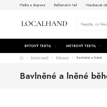
Přejít
Platba a doprava
Reklamační řád
Všeobecné ob
na
obsah
BYTOVÝ TEXTIL
METROVÝ TEXTIL
Domů
Bytový textil
Běhouny
Bavlněné a lněné
Bavlněné a lněné bě