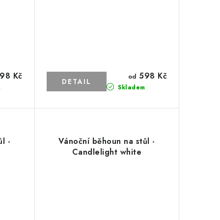
98 Kč
598 Kč
od
m
Skladem
l -
Vánoční běhoun na stůl -
Candlelight white