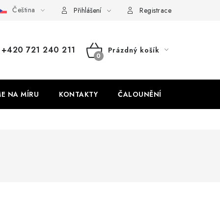
Čeština
dajů
Odstoupení od smlouvy
Přihlášení
Registrace
+420 721 240 211
Prázdný košík
NÁKUPNÍ
KOŠÍK
ME NA MÍRU
KONTAKTY
ČALOUNĚNÍ