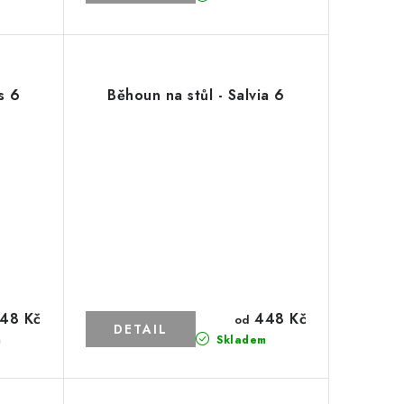
s 6
Běhoun na stůl - Salvia 6
48 Kč
448 Kč
od
m
Skladem