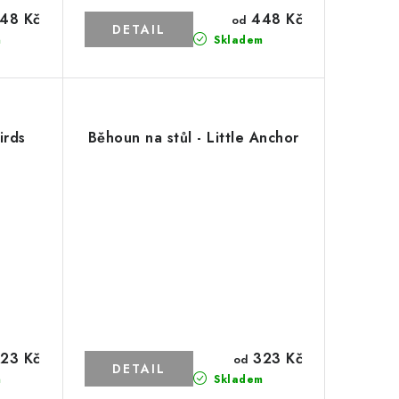
48 Kč
448 Kč
od
m
Skladem
irds
Běhoun na stůl - Little Anchor
23 Kč
323 Kč
od
m
Skladem