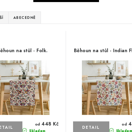
ŠÍ
ABECEDNĚ
ěhoun na stůl - Folk.
Běhoun na stůl - Indian 
448 Kč
4
od
od
Skladem
Sklade