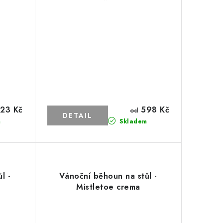
23 Kč
598 Kč
od
m
Skladem
l -
Vánoční běhoun na stůl -
Mistletoe crema