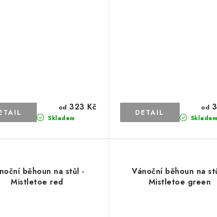
323 Kč
3
od
od
Skladem
Sklade
noční běhoun na stůl -
Vánoční běhoun na stů
Mistletoe red
Mistletoe green