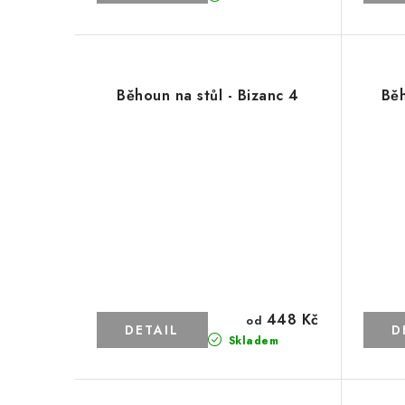
u
k
k
t
t
ů
Běhoun na stůl - Bizanc 4
Běh
ů
448 Kč
od
Skladem