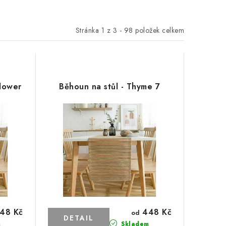
Stránka
1
z
3
-
98
položek celkem
Flower
Běhoun na stůl - Thyme 7
48 Kč
448 Kč
od
m
Skladem