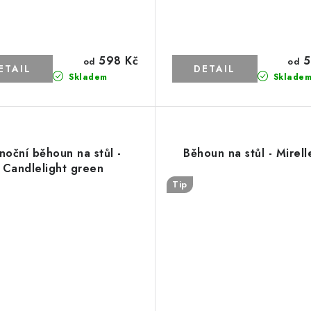
598 Kč
5
od
od
Skladem
Sklade
noční běhoun na stůl -
Běhoun na stůl - Mirell
Candlelight green
Tip