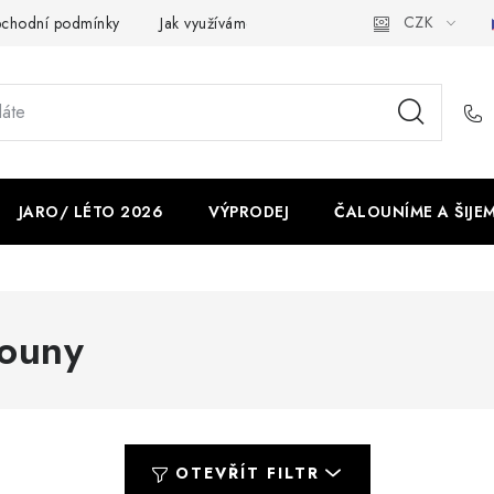
CZK
chodní podmínky
Jak využíváme cookies
Ochrana osobních ú
JARO/ LÉTO 2026
VÝPRODEJ
ČALOUNÍME A ŠIJE
houny
OTEVŘÍT FILTR