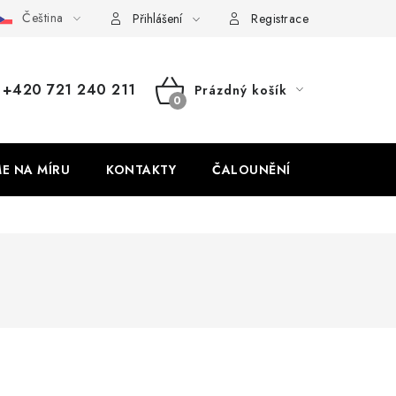
Čeština
dajů
Odstoupení od smlouvy
Přihlášení
Registrace
+420 721 240 211
Prázdný košík
NÁKUPNÍ
KOŠÍK
ME NA MÍRU
KONTAKTY
ČALOUNĚNÍ