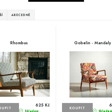
ŠÍ
ABECEDNĚ
Rhombus
Gobelin - Mandaly
625 Kč
6
Skladem
Sklade