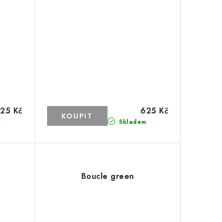
25 Kč
625 Kč
m
Skladem
Boucle green