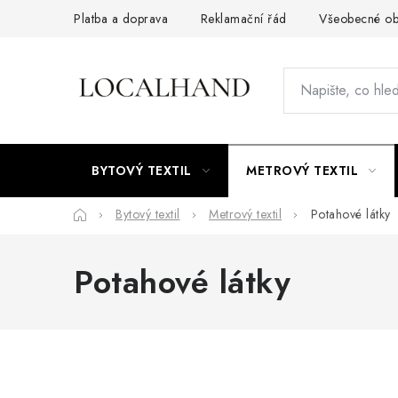
Přejít
Platba a doprava
Reklamační řád
Všeobecné ob
na
obsah
BYTOVÝ TEXTIL
METROVÝ TEXTIL
Domů
Bytový textil
Metrový textil
Potahové látky
Potahové látky