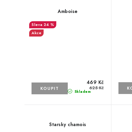
Amboise
24 %
Akce
469 Kč
625 Kč
Skladem
Starsky chamois